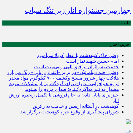
چهارمین جشنواره انار زیر تنگ سیاب
تبلیغات
آخرین اخبار
وقتی خاک کوهدشت با عطر کربلا می‌آمیزد
امام حسین شهید نماز است
خدمت به زائران، توفیق الهی و بی‌منت است
وقتی «قلم دیپلماتیک» در برابر «اقتدار دریایی» رنگ می‌بازد
هلاکت چهار شرور مسلح وکشف ۷۰۰ کیلوگرم مواد مخدر
لزوم هم‌افزایی مدیران برای گره‌گشایی از مشکلات مردم
هشدار به تیم مذاکره‌کننده؛ صدای مردم را بشنوید
خیز برای پایان دادن به خام‌فروشی با تکمیل زنجیره ارزش
انار
کوهدشت در آستانه اربعین و خدمت‌ به زائرین
شورای پیشگیری از وقوع جرم کوهدشت برگزار شد