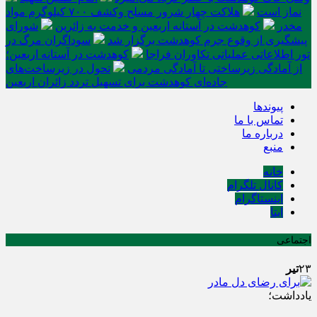
نماز است
هلاکت چهار شرور مسلح وکشف ۷۰۰ کیلوگرم مواد
مخدر
کوهدشت در آستانه اربعین و خدمت‌ به زائرین
شورای
پیشگیری از وقوع جرم کوهدشت برگزار شد
سوداگران مرگ در
تور اطلاعاتی عملیاتی تکاوران فراجا
کوهدشت در آستانه اربعین؛
از آمادگی زیرساختی تا آمادگی مردمی
تحول در زیرساخت‌های
جاده‌ای کوهدشت برای تسهیل تردد زائران اربعین
پیوندها
تماس با ما
درباره ما
منبع
خانه
کانال تلگرام
اینستاگرام
ایتا
اجتماعی
۲۳
تیر
یادداشت؛