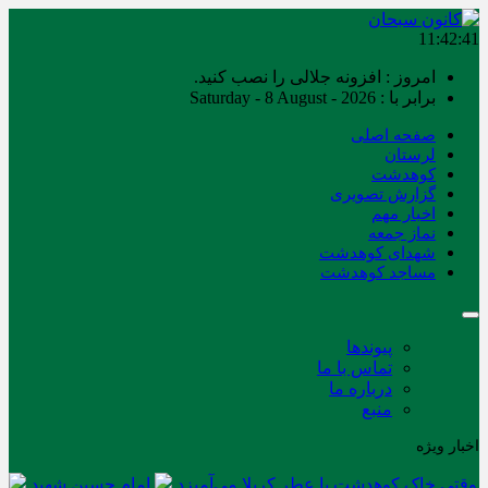
11:42:42
امروز : افزونه جلالی را نصب کنید.
برابر با : Saturday - 8 August - 2026
صفحه اصلی
لرستان
کوهدشت
گزارش تصویری
اخبار مهم
نماز جمعه
شهدای کوهدشت
مساجد کوهدشت
پیوندها
تماس با ما
درباره ما
منبع
اخبار ویژه
وقتی خاک کوهدشت با عطر کربلا می‌آمیزد
امام حسین شهید