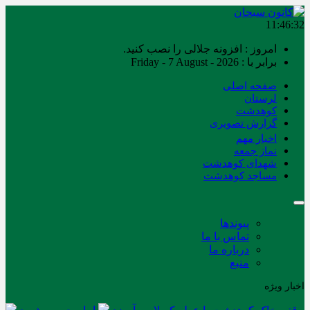
11:46:32
امروز : افزونه جلالی را نصب کنید.
برابر با : Friday - 7 August - 2026
صفحه اصلی
لرستان
کوهدشت
گزارش تصویری
اخبار مهم
نماز جمعه
شهدای کوهدشت
مساجد کوهدشت
پیوندها
تماس با ما
درباره ما
منبع
اخبار ویژه