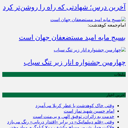
آخرین درس؛ شهادتی که راه را روشن‌تر کرد
امام‌جمعه کوهدشت:
بسیج مایه امید مستضعفان جهان است
چهارمین جشنواره انار زیر تنگ سیاب
تبلیغات
آخرین اخبار
وقتی خاک کوهدشت با عطر کربلا می‌آمیزد
امام حسین شهید نماز است
خدمت به زائران، توفیق الهی و بی‌منت است
وقتی «قلم دیپلماتیک» در برابر «اقتدار دریایی» رنگ می‌بازد
هلاکت چهار شرور مسلح وکشف ۷۰۰ کیلوگرم مواد مخدر