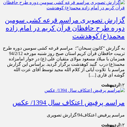
گزارش تصویری مراسم قرعه کشی سومین
دوره طرح حافظان قرآن کریم در امام زاده
محمد(ع) کوهدشت
به گزارش “کانون سبحان”؛ مراسم قرعه کشی سومین دوره طرح
تربیت حافظان قرآن کریم استان صبح روز شنبه مورخه 94/2/12
همزمان با میلاد مسعود مولای متقیان علی (ع) در جوار امامزاده
محمد(ع) درب گنبد کوهدشت برگزار گردید. براساس این گزارش
مراسم با تلاوت آیاتی از کلام الله مجید توسط آقای عزت الله
گوشه ای قاری […]
۱۲
اردیبهشت
مراسم پرفیض اعتکاف سال 1394/ عکس
مراسم پرفیض اعتکاف94/گزارش تصویری
۱۲
اردیبهشت