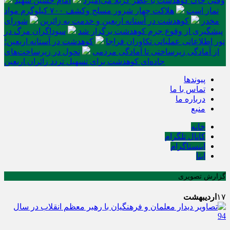
وقتی خاک کوهدشت با عطر کربلا می‌آمیزد
امام حسین شهید
نماز است
هلاکت چهار شرور مسلح وکشف ۷۰۰ کیلوگرم مواد
مخدر
کوهدشت در آستانه اربعین و خدمت‌ به زائرین
شورای
پیشگیری از وقوع جرم کوهدشت برگزار شد
سوداگران مرگ در
تور اطلاعاتی عملیاتی تکاوران فراجا
کوهدشت در آستانه اربعین؛
از آمادگی زیرساختی تا آمادگی مردمی
تحول در زیرساخت‌های
جاده‌ای کوهدشت برای تسهیل تردد زائران اربعین
پیوندها
تماس با ما
درباره ما
منبع
خانه
کانال تلگرام
اینستاگرام
ایتا
گزارش تصویری
۱۷
اردیبهشت