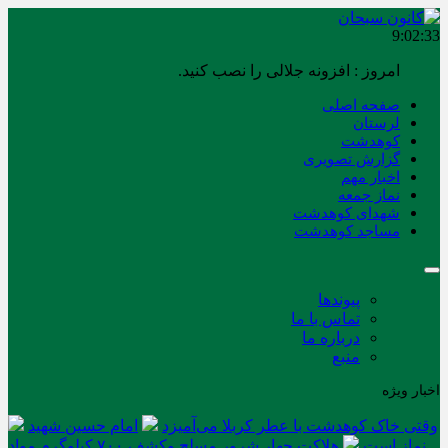
9:02:33
امروز : افزونه جلالی را نصب کنید.
صفحه اصلی
لرستان
کوهدشت
گزارش تصویری
اخبار مهم
نماز جمعه
شهدای کوهدشت
مساجد کوهدشت
پیوندها
تماس با ما
درباره ما
منبع
اخبار ویژه
وقتی خاک کوهدشت با عطر کربلا می‌آمیزد
امام حسین شهید
نماز است
هلاکت چهار شرور مسلح وکشف ۷۰۰ کیلوگرم مواد