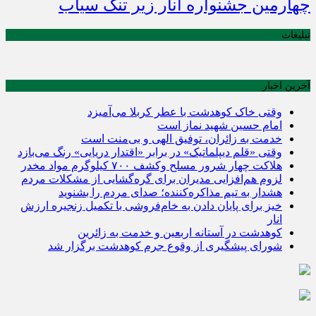
چهارمین جشنواره انار زیر تنگ سیاب
تبلیغات
آخرین اخبار
وقتی خاک کوهدشت با عطر کربلا می‌آمیزد
امام حسین شهید نماز است
خدمت به زائران، توفیق الهی و بی‌منت است
وقتی «قلم دیپلماتیک» در برابر «اقتدار دریایی» رنگ می‌بازد
هلاکت چهار شرور مسلح وکشف ۷۰۰ کیلوگرم مواد مخدر
لزوم هم‌افزایی مدیران برای گره‌گشایی از مشکلات مردم
هشدار به تیم مذاکره‌کننده؛ صدای مردم را بشنوید
خیز برای پایان دادن به خام‌فروشی با تکمیل زنجیره ارزش
انار
کوهدشت در آستانه اربعین و خدمت‌ به زائرین
شورای پیشگیری از وقوع جرم کوهدشت برگزار شد