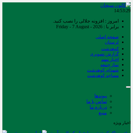
14:53:30
امروز : افزونه جلالی را نصب کنید.
برابر با : Friday - 7 August - 2026
صفحه اصلی
لرستان
کوهدشت
گزارش تصویری
اخبار مهم
نماز جمعه
شهدای کوهدشت
مساجد کوهدشت
پیوندها
تماس با ما
درباره ما
منبع
اخبار ویژه