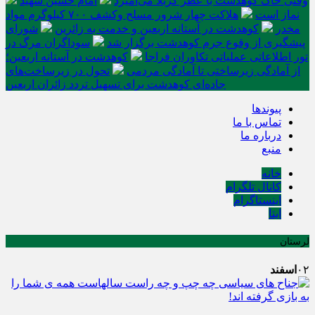
وقتی خاک کوهدشت با عطر کربلا می‌آمیزد
امام حسین شهید
نماز است
هلاکت چهار شرور مسلح وکشف ۷۰۰ کیلوگرم مواد
مخدر
کوهدشت در آستانه اربعین و خدمت‌ به زائرین
شورای
پیشگیری از وقوع جرم کوهدشت برگزار شد
سوداگران مرگ در
تور اطلاعاتی عملیاتی تکاوران فراجا
کوهدشت در آستانه اربعین؛
از آمادگی زیرساختی تا آمادگی مردمی
تحول در زیرساخت‌های
جاده‌ای کوهدشت برای تسهیل تردد زائران اربعین
پیوندها
تماس با ما
درباره ما
منبع
خانه
کانال تلگرام
اینستاگرام
ایتا
لرستان
۰۲
اسفند