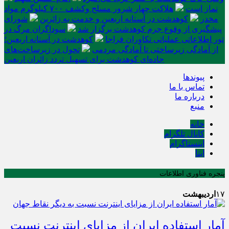
نماز است
هلاکت چهار شرور مسلح وکشف ۷۰۰ کیلوگرم مواد
مخدر
کوهدشت در آستانه اربعین و خدمت‌ به زائرین
شورای
پیشگیری از وقوع جرم کوهدشت برگزار شد
سوداگران مرگ در
تور اطلاعاتی عملیاتی تکاوران فراجا
کوهدشت در آستانه اربعین؛
از آمادگی زیرساختی تا آمادگی مردمی
تحول در زیرساخت‌های
جاده‌ای کوهدشت برای تسهیل تردد زائران اربعین
پیوندها
تماس با ما
درباره ما
منبع
خانه
کانال تلگرام
اینستاگرام
ایتا
پنجره فناوری اطلاعات
۱۷
اردیبهشت
آمار استفاده ایران از مزایای اینترنت نسبت