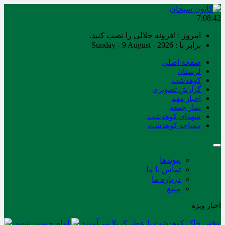
7:08:42
امروز : افزونه جلالی را نصب کنید.
برابر با : Sunday - 9 August - 2026
صفحه اصلی
لرستان
کوهدشت
گزارش تصویری
اخبار مهم
نماز جمعه
شهدای کوهدشت
مساجد کوهدشت
پیوندها
تماس با ما
درباره ما
منبع
اخبار ویژه
وقتی خاک کوهدشت با عطر کربلا می‌آمیزد
امام حسین شهید