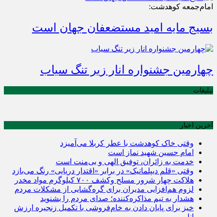
امام‌جمعه کوهدشت:
بسیج مایه امید مستضعفان جهان است
چهارمین جشنواره انار زیر تنگ سیاب
تبلیغات
آخرین اخبار
وقتی خاک کوهدشت با عطر کربلا می‌آمیزد
امام حسین شهید نماز است
خدمت به زائران، توفیق الهی و بی‌منت است
وقتی «قلم دیپلماتیک» در برابر «اقتدار دریایی» رنگ می‌بازد
هلاکت چهار شرور مسلح وکشف ۷۰۰ کیلوگرم مواد مخدر
لزوم هم‌افزایی مدیران برای گره‌گشایی از مشکلات مردم
هشدار به تیم مذاکره‌کننده؛ صدای مردم را بشنوید
خیز برای پایان دادن به خام‌فروشی با تکمیل زنجیره ارزش
انار