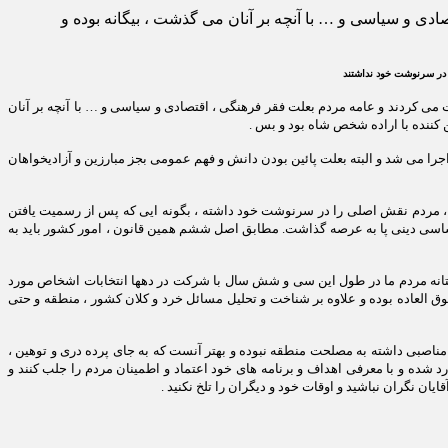
دی و سیاسی و … با آنچه بر آنان می گذشت ، بیگانه بوده و
 در سرنوشت خود نداشتند
ت می کردند و عامه مردم بعلت فقر فرهنگی ، اقتصادی و سیاسی و … با آنچه بر آنان
کننده با اراده شخص شاه بود و بس .
اجرا می شد و البته بعلت پائین بودن دانش و فهم عمومی بجز مبارزین و آزادیخواهان
شد ، مردم نقش اصلی را در سرنوشت خود داشته ، بگونه ایی که پس از رسمیت یافتن
مایندگان منتخب مردم تصویب و با همه‌پرسی در آذر ماه سال 1358، نخستین قانون اساسی دینی پا به عرصه گذاشت. مطابق اصل ششم همین قانون ، امور کشور باید به
تانه مردم ما در طول این سی و شش سال با شرکت در دهها انتخابات اشخاص مورد
ق العاده بوده و علاوه بر شناخت و تحلیل مسائل خرد و کلان کشور ، منطقه و حتی
 مناصبی داشته به مصلحت منطقه نبوده و بهتر آنست که به جای پرده دری و توهین ،
 شده و با معرفی اهداف و برنامه های خود اعتماد و اطمینان مردم را جلب کنند و
ان نگران نباشید و اوقات خود و دیگران را تلخ نکنید .