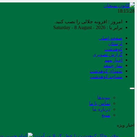
18:15:28
امروز : افزونه جلالی را نصب کنید.
برابر با : Saturday - 8 August - 2026
صفحه اصلی
لرستان
کوهدشت
گزارش تصویری
اخبار مهم
نماز جمعه
شهدای کوهدشت
مساجد کوهدشت
پیوندها
تماس با ما
درباره ما
منبع
اخبار ویژه
وقتی خاک کوهدشت با عطر کربلا می‌آمیزد
امام حسین شه