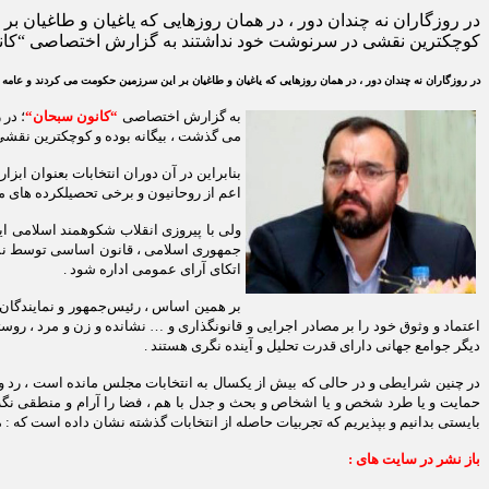
در روزگاران نه چندان دور ، در همان روزهایی که یاغیان و طاغیان ب
کوچکترین نقشی در سرنوشت خود نداشتند به گزارش اختصاصی “کانو
در روزگاران نه چندان دور ، در همان روزهایی که یاغیان و طاغیان بر این سرزمین حکومت می کردند و عام
به گزارش اختصاصی
“
کانون سبحان
“
؛ در 
می گذشت ، بیگانه بوده و کوچکترین نقشی 
بنابراین در آن دوران انتخابات بعنوان اب
اعم از روحانیون و برخی تحصیلکرده های م
ولی با پیروزی انقلاب شکوهمند اسلامی ای
اتکای آرای عمومی اداره شود .
بر همین اساس ، رئیس‌جمهور و نمایندگا
اعتماد و وثوق خود را بر مصادر اجرایی و قانونگذاری و … نشانده و زن و مرد ، ر
دیگر جوامع جهانی دارای قدرت تحلیل و آینده نگری هستند .
در چنین شرایطی و در حالی که بیش از یکسال به انتخابات مجلس مانده است ، رد و ی
حمایت و یا طرد شخص و یا اشخاص و بحث و جدل با هم ، فضا را آرام و منطقی نگه د
بایستی بدانیم و بپذیریم که تجربیات حاصله از انتخابات گذشته نشان داده است که : م
باز نشر در سایت های :