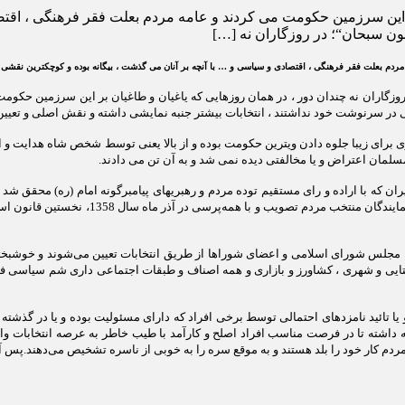
ر این سرزمین حکومت می کردند و عامه مردم بعلت فقر فرهنگی ، اقتصا
ن سبحان“؛ در روزگاران نه […]
ه مردم بعلت فقر فرهنگی ، اقتصادی و سیاسی و … با آنچه بر آنان می گذشت ، بیگانه بوده و کوچکترین نقشی
روزگاران نه چندان دور ، در همان روزهایی که یاغیان و طاغیان بر این سرزمین حکوم
در سرنوشت خود نداشتند ، انتخابات بیشتر جنبه نمایشی داشته و نقش اصلی و تعیین 
زاری برای زیبا جلوه دادن ویترین حکومت بوده و از بالا یعنی توسط شخص شاه هدایت و 
سلمان اعتراض و یا مخالفتی دیده نمی شد و به آن تن می دادند.
ران که با اراده و رای مستقیم توده مردم و رهبریهای پیامبرگونه امام (ره) محقق 
جمهوری اسلامی ، قانون اساسی توسط ن
ن مجلس شورای اسلامی و اعضای شوراها از طریق انتخابات تعیین می‌شوند و خوشبخ
وستایی و شهری ، کشاورز و بازاری و همه اصناف و طبقات اجتماعی داری شم سیاسی فو
ا تائید نامزدهای احتمالی توسط برخی افراد که دارای مسئولیت بوده و یا در گذشته
اشته تا در فرصت مناسب افراد اصلح و کارآمد با طیب خاطر به عرصه انتخابات وارد
ردم کار خود را بلد هستند و به موقع سره را به خوبی از ناسره تشخیص می‌دهند.پس آقای