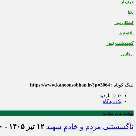
حرف لر
لکنا
کشکان نیوز
یافته نیوز
کوهدشت
نیوز
ارجانیوز
لینک کوتاه :
https://www.kanoonsobhan.ir/?p=3064
1257 بازدید
يک دیدگاه
نوشته های مشابه
ناگسستنی مردم و خادمِ شهید
۱۲ تیر ۱۴۰۵ - ۱۱:۰۰