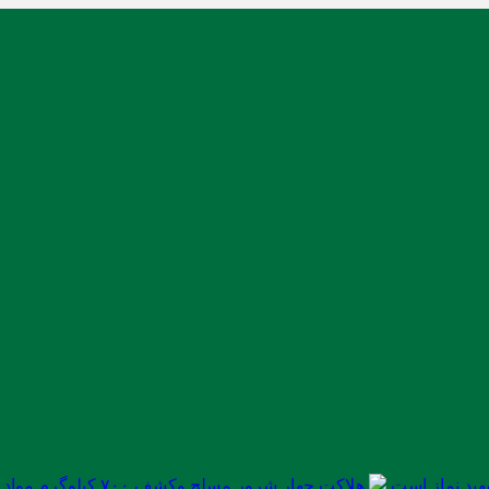
ید نماز است
هلاکت چهار شرور مسلح وکشف ۷۰۰ کیلوگرم مواد مخدر