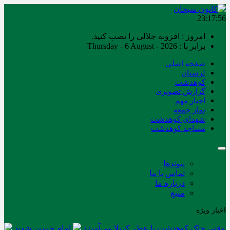
23:17:56
امروز : افزونه جلالی را نصب کنید.
برابر با : Thursday - 6 August - 2026
صفحه اصلی
لرستان
کوهدشت
گزارش تصویری
اخبار مهم
نماز جمعه
شهدای کوهدشت
مساجد کوهدشت
پیوندها
تماس با ما
درباره ما
منبع
اخبار ویژه
وقتی خاک کوهدشت با عطر کربلا می‌آمیزد
امام حسین شهید