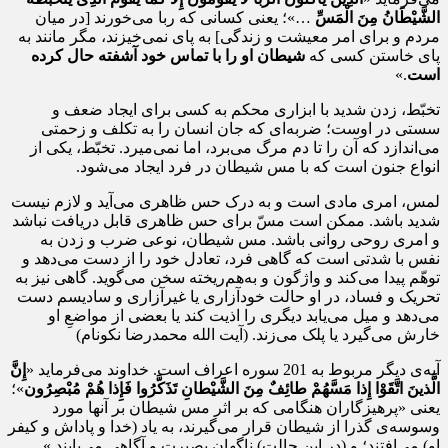
الشَّیْطَانُ مِنَ الْمَسِّ
…»؛ یعنی کسانی که ربا می‌خورند [در میان
مردم و برای امر معیشت و زندگی] به پای نمی‌خیزند، مگر مانند به
پای خاستن کسی که
شیطان او را با تماس خود آشفته حال کرده
است
.»
تخبّط، زدن شدید با ابزاری محکم به کسی برای ایجاد ضعف و
سستی در اوست؛ ضربه‌ای که جان انسان را به تکلف و زحمتی
می‌اندازد که آن را تا دم مرگ می‌برد، اما نمی‌میرد. تخبّط، یکی از
انواع جنون است که با مس شیطان در فرد ایجاد می‌شود.
لمس، امری مادی است و به درک حس ظاهری می‌آید و لازم نیست
شدید باشد. ممکن است مسّ برای حس ظاهری قابل دریافت نباشد
و امری روحی روانی باشد. مس شیطان، نوعی ضرب و زدن به
نفس با شدتی است که گاهی فرد، تعادل خود را از دست می‌دهد و
توهّم پیدا می‌کند و واژگون و به‌هم‌ریخته سخن می‌گوید. گاهی نیز به
تحریک و فساد، در او حالت خودآزاری یا غیرآزاری و سادیسم دست
می‌دهد و میل می‌یابد دیگری را اذیت کند یا بعضی از مواضعِ او
خارش می‌گیرد یا پلک می‌زند. (آیت الله محمدرضا نکونام)
آیه‌ی دیگر مربوط به 201 سوره اعراف است. خداوند می‌فرماید «
إِنَّ
الَّذینَ اتَّقَوْا إِذا مَسَّهُمْ طائِفٌ مِنَ الشَّیْطانِ تَذَكَّرُوا فَإِذا هُمْ مُبْصِرُون
‏»؛
یعنی «پرهیزگاران هنگامی که بر اثر مس شیطان بر آنها مورد
وسوسه‌ی گذرا از شیطان قرار می‌گیرند، به یاد (خدا و پاداش و کیفر
او) می‌افتند؛ و (در این حالت) ناگهان بصیرت و آگاهی می‌یابند.»