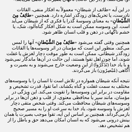
در این آیه «طائف از شیطان» معمولاً به افکار منفی، القائات
نادرست، یا تحریک‌های زودگذر اشاره دارد. همچنین «
طائِفٌ مِنَ
الشَّیْطانِ
» به معنای وسوسهٔ گذرا یا فکری که از شیطان می‌آید
است. این وسوسه ممکن است به شکل افکار گناه‌آلود، شک، یا
خشم ناگهانی در ذهن و قلب انسان ظاهر شود.
همچنین وقتی گفته می‌شود «
طائِفٌ مِنَ الشَّیْطانِ
» آنها را لمس
می‌کند، منظور این است که مؤمنان در اثر وسوسه‌ها یا القائات
زودگذر شیطانی، ممکن است به طور موقت دچار لغزش یا غفلت
شوند، اما چون اهل تقوا هستند، این حالت در آن‌ها ماندگار نمی‌شود
و با یاد خدا (تَذَكَّرُوا) از این وضعیت خارج می‌شوند و به بصیرت و
آگاهی (مُبْصِرُون) باز می‌گردند.
نتیجه آنکه شیطان همواره در تلاش است تا انسان را با وسوسه‌های
مختلف به سمت غفلت و گناه بکشاند، اما تقوا، قدرت تشخیص و
مقاومت در برابر این وسوسه‌ها را تقویت می‌کند. این ویژگی در
مؤمنان، مانند سپر یا محافظی معنوی، از قلب و ذهن آن‌ها در برابر
وسوسه‌های شیطان محافظت می‌کند. وقتی شخص متقی دچار
لغزش یا وسوسه شود، یاد خدا به سرعت او را به مسیر صحیح
بازمی‌گرداند. همچنین بر اساس این آیه، تقوا موجب بصیرت یا همان
بینش درونی می‌شود که به انسان امکان می‌دهد حق و باطل را از
هم تشخیص دهد.