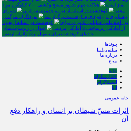
نماز است
هلاکت چهار شرور مسلح وکشف ۷۰۰ کیلوگرم مواد
مخدر
کوهدشت در آستانه اربعین و خدمت‌ به زائرین
شورای
پیشگیری از وقوع جرم کوهدشت برگزار شد
سوداگران مرگ در
تور اطلاعاتی عملیاتی تکاوران فراجا
کوهدشت در آستانه اربعین؛
از آمادگی زیرساختی تا آمادگی مردمی
تحول در زیرساخت‌های
جاده‌ای کوهدشت برای تسهیل تردد زائران اربعین
پیوندها
تماس با ما
درباره ما
منبع
خانه
کانال تلگرام
اینستاگرام
ایتا
خانه
عمومی
اثرات مسّ شیطان بر انسان و راهکار دفع
آن