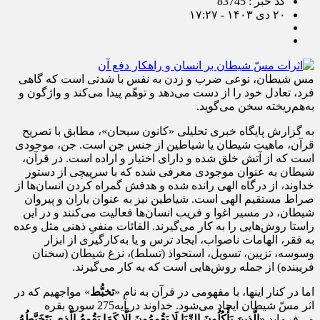
کد خبر : 83745
۲۰ دی ۱۴۰۳ - ۱۷:۲۷
مس شیطان، نوعی ضرب و زدن به نفس با شدتی است که گاهی
فرد، تعادل خود را از دست می‌دهد و توهّم پیدا می‌کند و واژگون و
به‌هم‌ریخته سخن می‌گوید.
به گزارش پایگاه خبری تحلیلی «کانون سبحان»، مطابق با تصریح
قرآن، ماهیت شیطان یا شیاطین از جنس جن است. جن، موجودی
است که از آتش خلق شده و دارای اختیار و اراده است. در قرآن،
شیطان به عنوان موجودی معرفی شده که با سرپیچی از دستور
خداوند، از درگاه الهی رانده شده و هدفش گمراه کردن انسان‌ها از
صراط مستقیم الهی است. شیاطین نیز به عنوان یاران و پیروان
شیطان، در مسیر اغوا و فریب انسان‌ها فعالیت می‌کنند و در این
راستا روش‌هایی را به کار می‌گیرند. القائات منفیِ ذهنی مثل وعده
به فقر، الهامات ناصواب، ایجاد ترس و یا به‌کارگیری از ابزار
وسوسه، تزیین،‌ تسویل، استحواذ (تسلط)، نزغ شیطان (سخنان
فریبنده) از جمله روش‌هایی است که به کار می‌گیرند.
اما در کنار اینها، با مفهومی در قرآن به نام «
تخبُّط
» مواجهیم که در
اثر مسّ شیطان ایجاد می‌شود. خداوند در آیه275 سوره بقره
می‌فرماید «
الَّذِینَ یَأْكُلُونَ الرِّبَا لَا یَقُومُونَ إِلَّا كَمَا یَقُومُ الَّذِی یَتَخَبَّطُهُ