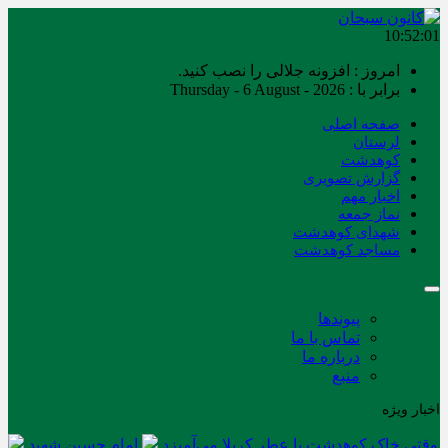
10:52:01
امروز : افزونه جلالی را نصب کنید.
برابر با : Thursday - 6 August - 2026
صفحه اصلی
لرستان
کوهدشت
گزارش تصویری
اخبار مهم
نماز جمعه
شهدای کوهدشت
مساجد کوهدشت
پیوندها
تماس با ما
درباره ما
منبع
اخبار ویژه
وقتی خاک کوهدشت با عطر کربلا می‌آمیزد
امام حسین شهید