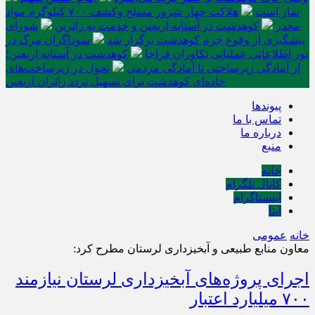
نماز است
هلاکت چهار شرور مسلح وکشف ۷۰۰ کیلوگرم مواد
مخدر
کوهدشت در آستانه اربعین و خدمت‌ به زائرین
شورای
پیشگیری از وقوع جرم کوهدشت برگزار شد
سوداگران مرگ در
تور اطلاعاتی عملیاتی تکاوران فراجا
کوهدشت در آستانه اربعین؛
از آمادگی زیرساختی تا آمادگی مردمی
تحول در زیرساخت‌های
جاده‌ای کوهدشت برای تسهیل تردد زائران اربعین
پیوندها
تماس با ما
درباره ما
منبع
خانه
کانال تلگرام
اینستاگرام
ایتا
خانه
عمومی
معاون منابع طبیعی و آبخیزداری لرستان مطرح کرد:
اجرای پروژه‌های آبخیزداری لرستان نیازمند
۷۰۰ میلیارد اعتبار