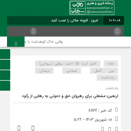
10:10:08
امروز : افزونه جلالی را نصب کنید.
وقتی خاک کوهدشت با عطر کربلا می‌آمیزد
خانه
اخبار آیت الله احمد مبلغی (مروجی)
بین الملل
عمومی
لرستان
یادداشت
یادداشت
اربعین؛ مشعلی برای رهروان حق و دعوتی به رهایی از رکود
کد خبر : 81122
۰۸ شهریور ۱۴۰۳ - ۵:۲۹