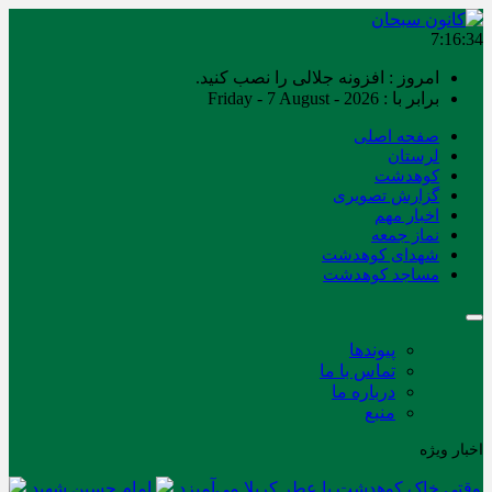
7:16:35
امروز : افزونه جلالی را نصب کنید.
برابر با : Friday - 7 August - 2026
صفحه اصلی
لرستان
کوهدشت
گزارش تصویری
اخبار مهم
نماز جمعه
شهدای کوهدشت
مساجد کوهدشت
پیوندها
تماس با ما
درباره ما
منبع
اخبار ویژه
وقتی خاک کوهدشت با عطر کربلا می‌آمیزد
امام حسین شهید