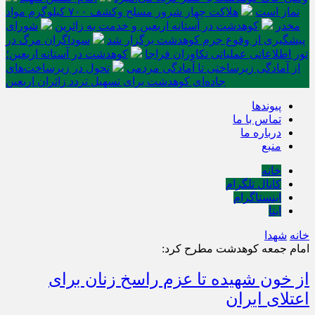
نماز است
هلاکت چهار شرور مسلح وکشف ۷۰۰ کیلوگرم مواد
مخدر
کوهدشت در آستانه اربعین و خدمت‌ به زائرین
شورای
پیشگیری از وقوع جرم کوهدشت برگزار شد
سوداگران مرگ در
تور اطلاعاتی عملیاتی تکاوران فراجا
کوهدشت در آستانه اربعین؛
از آمادگی زیرساختی تا آمادگی مردمی
تحول در زیرساخت‌های
جاده‌ای کوهدشت برای تسهیل تردد زائران اربعین
پیوندها
تماس با ما
درباره ما
منبع
خانه
کانال تلگرام
اینستاگرام
ایتا
خانه
شهدا
امام جمعه کوهدشت مطرح کرد:
از خون شهیده تا عزم راسخ زنان برای
اعتلای ایران