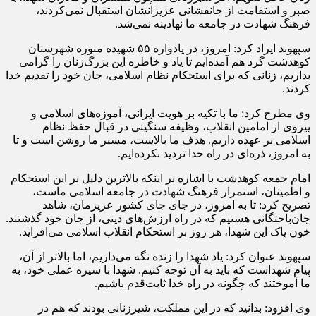
صبر و استقامت از جانفشانی عزیزانشان استقبال نمی‌کردند،
فرهنگ شهادت در جامعه ما نهادینه نمی‌شد.
سپهوند ایراد کرد: امروز، در یادواره ۵۵ شهیده منوره شهرستان
کوهدشت گرد هم آمده‌ایم تا یاد و خاطره این بزرگ‌زنان را گرامی
بداریم، زنانی که برای استحکام نظام اسلامی، جان خود را تقدیم خدا
کردند.
وی مطرح کرد: ما با تکیه بر هویت ایرانی، آموزه‌های اسلامی و
پیروی از امامین انقلاب، وظیفه سنگینی در قبال حفظ نظام
اسلامی بر عهده داریم. هدف ما بالاست، مسیر ما روشن است و تا
به امروز، ذره‌ای در راه خدا تردید نکرده‌ایم.
امام جمعه کوهدشت با اشاره بر اینکه بالاترین دلیل بر این استحکام
و اطمینان، استمرار فرهنگ شهادت در جامعه اسلامی ماست،
تصریح کرد: تا به امروز، در جای جای کشور عزیزمان، شاهد
جان‌باختگانی هستیم که در راه ارزش‌های دینی، از جان خود گذشتند.
خون پاک این شهدا، هر روز بر استحکام انقلاب اسلامی می‌افزاید.
سپهوند عنوان کرد: یاد شهدا را زنده نگه می‌داریم، اما بالاتر از آن،
پیام شهداست که باید به آن توجه کنیم. شهدا با سیره عملی خود، به
ما آموختند که چگونه در راه خدا ثابت‌قدم باشیم.
وی افزود: بدانید که در این مملکت، شیرزنانی بودند که هم در