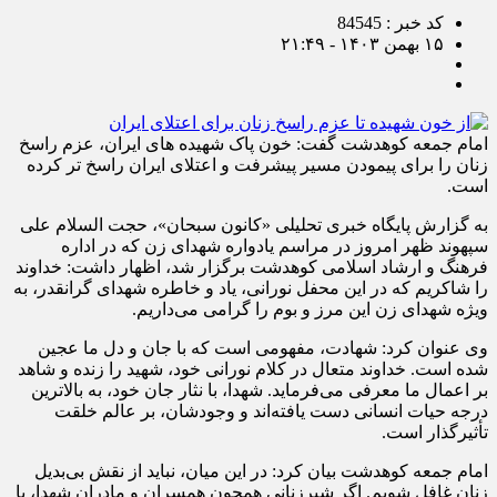
کد خبر : 84545
۱۵ بهمن ۱۴۰۳ - ۲۱:۴۹
امام جمعه کوهدشت گفت: خون پاک شهیده های ایران، عزم راسخ
زنان را برای پیمودن مسیر پیشرفت و اعتلای ایران راسخ تر کرده
است.
به گزارش پایگاه خبری تحلیلی «کانون سبحان»، حجت السلام علی
سپهوند ظهر امروز در مراسم یادواره شهدای زن که در اداره
فرهنگ و ارشاد اسلامی کوهدشت برگزار شد، اظهار داشت: خداوند
را شاکریم که در این محفل نورانی، یاد و خاطره شهدای گرانقدر، به
ویژه شهدای زن این مرز و بوم را گرامی می‌داریم.
وی عنوان کرد: شهادت، مفهومی است که با جان و دل ما عجین
شده است. خداوند متعال در کلام نورانی خود، شهید را زنده و شاهد
بر اعمال ما معرفی می‌فرماید. شهدا، با نثار جان خود، به بالاترین
درجه حیات انسانی دست یافته‌اند و وجودشان، بر عالم خلقت
تأثیرگذار است.
امام جمعه کوهدشت بیان کرد: در این میان، نباید از نقش بی‌بدیل
زنان غافل شویم. اگر شیرزنانی همچون همسران و مادران شهدا، با