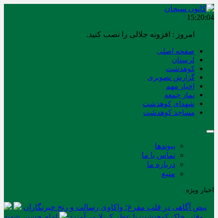
15:20:05
امروز : افزونه جلالی را نصب کنید.
صفحه اصلی
لرستان
کوهدشت
گزارش تصویری
اخبار مهم
نماز جمعه
شهدای کوهدشت
مساجد کوهدشت
پیوندها
تماس با ما
درباره ما
منبع
اخبار ویژه
نبض آگاهی در قلب مفرغ؛ واکاوی رسالت و رنج خبرنگاران
وقتی خاک کوهدشت با عطر کربلا می‌آمیزد
امام حسین شهید