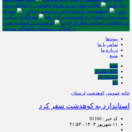
نماز است
هلاکت چهار شرور مسلح وکشف ۷۰۰ کیلوگرم مواد
مخدر
کوهدشت در آستانه اربعین و خدمت‌ به زائرین
شورای
پیشگیری از وقوع جرم کوهدشت برگزار شد
سوداگران مرگ در
تور اطلاعاتی عملیاتی تکاوران فراجا
کوهدشت در آستانه اربعین؛
از آمادگی زیرساختی تا آمادگی مردمی
پیوندها
تماس با ما
درباره ما
منبع
خانه
کانال تلگرام
اینستاگرام
ایتا
خانه
عمومی
کوهدشت
لرستان
استاندارد به کوهدشت سفر کرد
کد خبر : 81160
۱۱ شهریور ۱۴۰۳ - ۲۱:۵۴