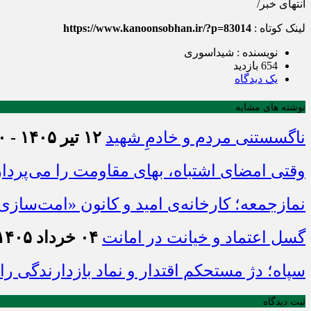
انتهای خبر/
لینک کوتاه :
https://www.kanoonsobhan.ir/?p=83014
نویسنده : شیداسوری
654 بازدید
يک دیدگاه
نوشته های مشابه
ناگسستنی مردم و خادمِ شهید
۱۲ تیر ۱۴۰۵ - ۱۱:۰۰
وقتی امضای اشتباه، بهای مقاومت را می‌پرداز
نمازجمعه؛ کارخانه‌ی امید و کانون «امت‌ساز
گسل اعتماد و خیانت در امانت
۰۴ خرداد ۱۴۰۵ - ۱۶:۲۰
سپاه؛ دژ مستحکم اقتدار و نماد بازدارندگی ر
ثبت دیدگاه