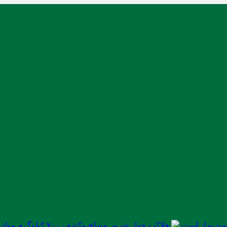
ید نماز است
هلاکت چهار شرور مسلح وکشف ۷۰۰ کیلوگرم مواد مخدر