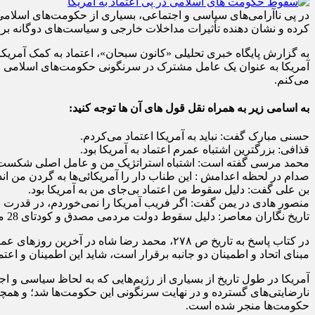
در پی ناآرامی‌های سیاسی و اجتماعی، بسیاری از حکومت‌های اسلامی د
کرده و نشان دهنده تأثیرات مداخلات خارجی و سیاست‌های دوگانه بر
به گزارش پایگاه خبری تحلیلی «کانون سبحان»، اعتماد به کمک آمریک
آمریکا به عنوان یک عامل مشترک در سرنگونی حکومت‌های اسلامی مو
می‌کنم.
به اسامی زیر به همراه نقل قول های آن ها توجه کنید:
حسنی مبارک گفت: نباید به آمریکا اعتماد می‌کردم.
قذافی: بزرگترین اشتباه عمرم اعتماد به آمریکا بود.
محمد مرسی گفته است: اشتباه استراتژیک من و عامل اصلی شکست انق
صدام در لحظه اعدامش : این طناب دار را آمریکائی‌ها به گردن من اندا
بن علی گفت: دلیل سقوط من اعتماد بی‌جای من به آمریکا بود.
منصور هادی در یمن گفت: اگر فریب آمریکا را نمی‌خوردم، در قدرت ب
تاریخ نگاران معاصر: دلیل سقوط دولت مردمی مصدق و کودتای 28 مرداد 1332 به دلیل اعتماد بی‌جای مصدق به آمریکا بود.
در کتاب پاسخ به تاریخ ص ۲۷۸، محمد رضا شا
مبنای اتحاد و اطمینان دو جانبه برقرار است، شاید این اطمینان و اعتم
آمریکا در طول تاریخ از بسیاری از رژیم‌هایی که به لحاظ سیاسی و ا
نارضایتی‌های گسترده و در نهایت سرنگونی این حکومت‌ها شد؛ و همچنی
حکومت‌ها منجر شده است.