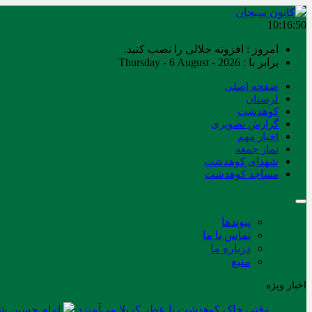
10:16:51
امروز : افزونه جلالی را نصب کنید.
برابر با : Thursday - 6 August - 2026
صفحه اصلی
لرستان
کوهدشت
گزارش تصویری
اخبار مهم
نماز جمعه
شهدای کوهدشت
مساجد کوهدشت
پیوندها
تماس با ما
درباره ما
منبع
اخبار ویژه
وقتی خاک کوهدشت با عطر کربلا می‌آمیزد
امام حسین شه