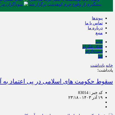
پیشگیری از وقوع جرم کوهدشت برگزار شد
سوداگران مرگ 
پیوندها
تماس با ما
درباره ما
منبع
خانه
کانال تلگرام
اینستاگرام
ایتا
خانه
یادداشت
یادداشت؛
سقوط حکومت های اسلامی در پی اعتماد به آم
کد خبر : 83014
۱۹ آذر ۱۴۰۳ - ۲۳:۱۸