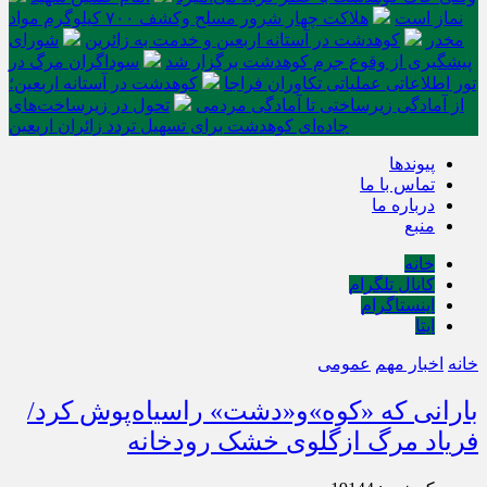
نماز است
هلاکت چهار شرور مسلح وکشف ۷۰۰ کیلوگرم مواد
مخدر
کوهدشت در آستانه اربعین و خدمت‌ به زائرین
شورای
پیشگیری از وقوع جرم کوهدشت برگزار شد
سوداگران مرگ در
تور اطلاعاتی عملیاتی تکاوران فراجا
کوهدشت در آستانه اربعین؛
از آمادگی زیرساختی تا آمادگی مردمی
تحول در زیرساخت‌های
جاده‌ای کوهدشت برای تسهیل تردد زائران اربعین
پیوندها
تماس با ما
درباره ما
منبع
خانه
کانال تلگرام
اینستاگرام
ایتا
خانه
اخبار مهم
عمومی
بارانی که «کوه»و«دشت» راسیاه‌پوش کرد/
فریاد مرگ ازگلوی خشک رودخانه