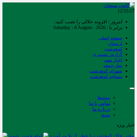
12:55:18
امروز : افزونه جلالی را نصب کنید.
برابر با : Saturday - 8 August - 2026
صفحه اصلی
لرستان
کوهدشت
گزارش تصویری
اخبار مهم
نماز جمعه
شهدای کوهدشت
مساجد کوهدشت
پیوندها
تماس با ما
درباره ما
منبع
اخبار ویژه
وقتی خاک کوهدشت با عطر کربلا می‌آمیزد
امام حسین شهید