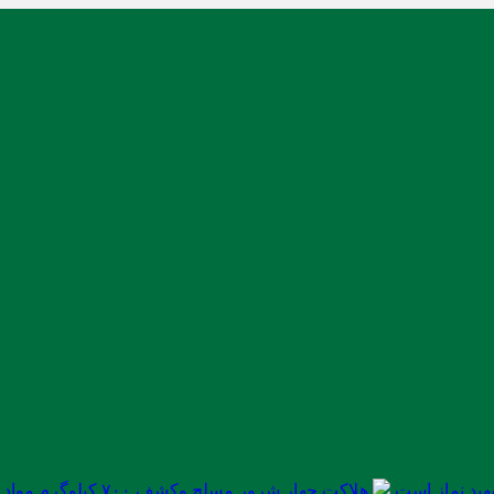
ید نماز است
هلاکت چهار شرور مسلح وکشف ۷۰۰ کیلوگرم مواد مخدر