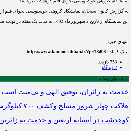
نمایشگاه گروهی خوشنویسی نجوای قلم کوهدشت برپا شد.
به گزارش کانون سبحان، نمایشگاه گروهی خوشنویسی نجوای قلم از آث
این نمایشگاه از تاریخ 2 شهریورماه 1402 به مدت یک هفته در نوبت صبح پذیرای بازدید علاقه‌مندان به این رشته است.
انتهای خبر/
لینک کوتاه :
https://www.kanoonsobhan.ir/?p=78498
753 بازدید
2 دیدگاه
نوشته های مشابه
خدمت به زائران، توفیق الهی و بی‌منت است
هلاکت چهار شرور مسلح وکشف ۷۰۰ کیلوگرم مواد مخدر
کوهدشت در آستانه اربعین و خدمت‌ به زائرین