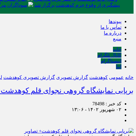
پیشگیری از وقوع جرم کوهدشت برگزار شد
سوداگران مرگ 
پیوندها
تماس با ما
درباره ما
منبع
خانه
کانال تلگرام
اینستاگرام
ایتا
خانه
عمومی
کوهدشت
گزارش تصویری
گزارش تصویری کوهدشت
ل
برپایی نمایشگاه گروهی نجوای قلم کوهدشت+
کد خبر : 78498
۰۲ شهریور ۱۴۰۲ - ۱۳:۰۶