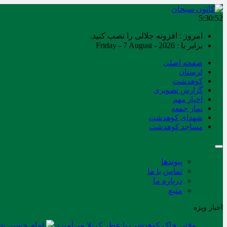
5:30:52
امروز : افزونه جلالی را نصب کنید.
برابر با : Friday - 7 August - 2026
صفحه اصلی
لرستان
کوهدشت
گزارش تصویری
اخبار مهم
نماز جمعه
شهدای کوهدشت
مساجد کوهدشت
پیوندها
تماس با ما
درباره ما
منبع
اخبار ویژه
وقتی خاک کوهدشت با عطر کربلا می‌آمیزد
امام حسین شه