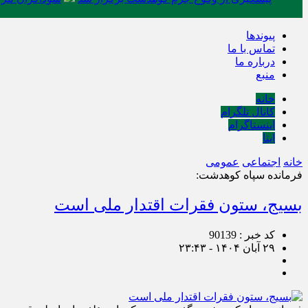
پیوندها
تماس با ما
درباره ما
منبع
خانه
کانال تلگرام
اینستاگرام
ایتا
خانه
اجتماعی
عمومی
فرمانده سپاه کوهدشت:
بسیج، ستون فقرات اقتدار ملی است
کد خبر : 90139
۲۹ آبان ۱۴۰۴ - ۲۳:۴۳