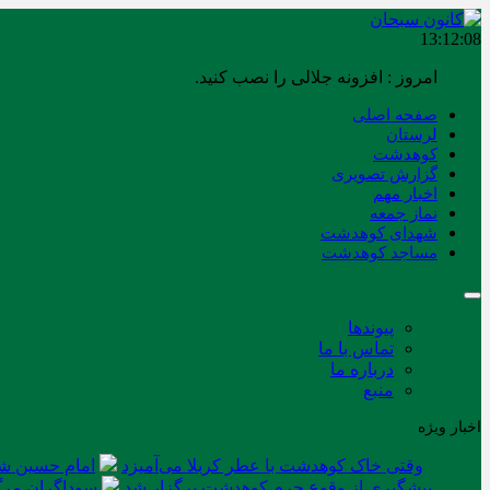
13:12:09
امروز : افزونه جلالی را نصب کنید.
صفحه اصلی
لرستان
کوهدشت
گزارش تصویری
اخبار مهم
نماز جمعه
شهدای کوهدشت
مساجد کوهدشت
پیوندها
تماس با ما
درباره ما
منبع
اخبار ویژه
وقتی خاک کوهدشت با عطر کربلا می‌آمیزد
امام حسین شه
پیشگیری از وقوع جرم کوهدشت برگزار شد
سوداگران مرگ 