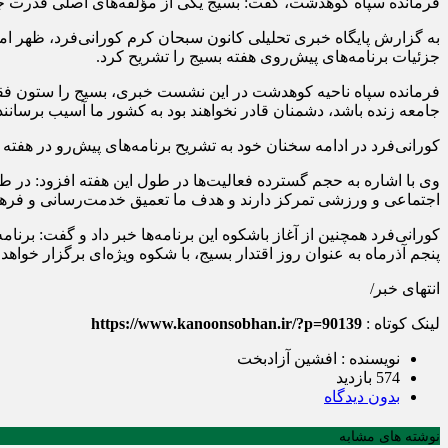
فرمانده سپاه کوهدشت، گفت: بسیج یکی از مؤلفه‌های اصلی قدرت ج
به گزارش پایگاه خبری تحلیلی کانون سبحان کرم کورانی‌فرد، ظهر امر
جزئیات برنامه‌های پیش‌روی هفته بسیج را تشریح کرد.
فرمانده سپاه ناحیه کوهدشت در این نشست خبری، بسیج را ستون فقر
جامعه زنده باشد، دشمنان قادر نخواهند بود به کشور ما آسیب برسانن
کورانی‌فرد در ادامه سخنان خود به تشریح برنامه‌های پیش‌رو در هفت
اجتماعی و ورزشی تمرکز دارند و هدف ما تعمیق خدمت‌رسانی و فرهن
کورانی‌فرد همچنین از آغاز باشکوه این برنامه‌ها خبر داد و گفت: برنا
پنجم آذرماه به عنوان روز اقتدار بسیج، با شکوه ویژه‌ای برگزار خواهد
انتهای خبر/
لینک کوتاه :
https://www.kanoonsobhan.ir/?p=90139
نویسنده : افشین آزادبخت
574 بازدید
بدون دیدگاه
نوشته های مشابه