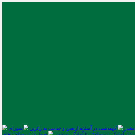
کوهدشت در آستانه اربعین و خدمت‌ به زائرین
شورای
ن؛ از آمادگی زیرساختی تا آمادگی مردمی
تحول در زیرساخت‌های