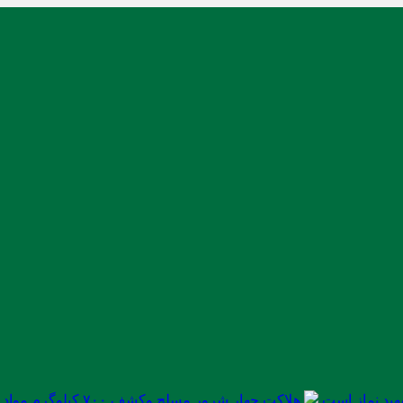
ید نماز است
هلاکت چهار شرور مسلح وکشف ۷۰۰ کیلوگرم مواد مخدر