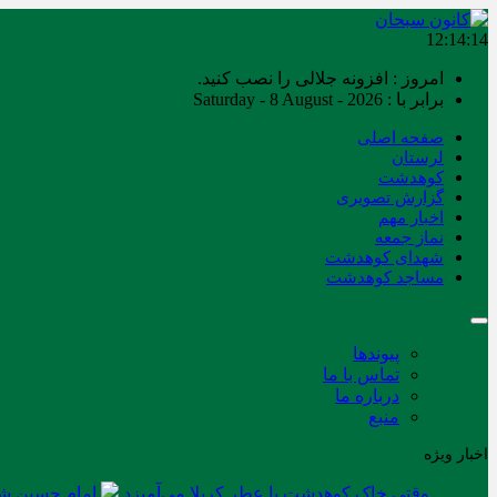
12:14:15
امروز : افزونه جلالی را نصب کنید.
برابر با : Saturday - 8 August - 2026
صفحه اصلی
لرستان
کوهدشت
گزارش تصویری
اخبار مهم
نماز جمعه
شهدای کوهدشت
مساجد کوهدشت
پیوندها
تماس با ما
درباره ما
منبع
اخبار ویژه
وقتی خاک کوهدشت با عطر کربلا می‌آمیزد
امام حسین شه