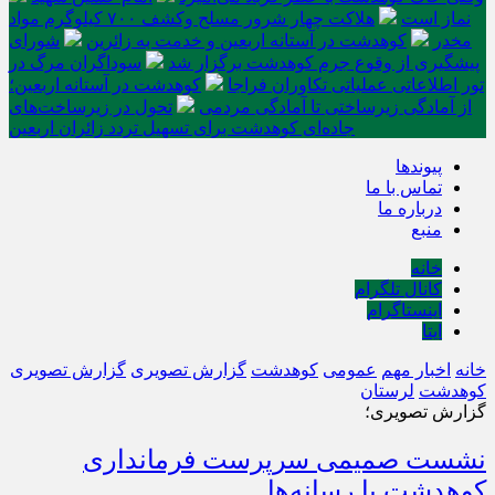
نماز است
هلاکت چهار شرور مسلح وکشف ۷۰۰ کیلوگرم مواد
مخدر
کوهدشت در آستانه اربعین و خدمت‌ به زائرین
شورای
پیشگیری از وقوع جرم کوهدشت برگزار شد
سوداگران مرگ در
تور اطلاعاتی عملیاتی تکاوران فراجا
کوهدشت در آستانه اربعین؛
از آمادگی زیرساختی تا آمادگی مردمی
تحول در زیرساخت‌های
جاده‌ای کوهدشت برای تسهیل تردد زائران اربعین
پیوندها
تماس با ما
درباره ما
منبع
خانه
کانال تلگرام
اینستاگرام
ایتا
خانه
اخبار مهم
عمومی
کوهدشت
گزارش تصویری
گزارش تصویری
کوهدشت
لرستان
گزارش تصویری؛
نشست صمیمی سرپرست فرمانداری
کوهدشت با رسانه‌ها