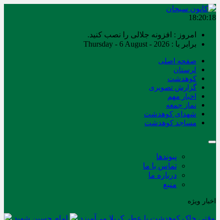
18:20:18
امروز : افزونه جلالی را نصب کنید.
برابر با : Thursday - 6 August - 2026
صفحه اصلی
لرستان
کوهدشت
گزارش تصویری
اخبار مهم
نماز جمعه
شهدای کوهدشت
مساجد کوهدشت
پیوندها
تماس با ما
درباره ما
منبع
اخبار ویژه
وقتی خاک کوهدشت با عطر کربلا می‌آمیزد
امام حسین شهید