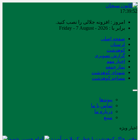
17:39:52
امروز : افزونه جلالی را نصب کنید.
برابر با : Friday - 7 August - 2026
صفحه اصلی
لرستان
کوهدشت
گزارش تصویری
اخبار مهم
نماز جمعه
شهدای کوهدشت
مساجد کوهدشت
پیوندها
تماس با ما
درباره ما
منبع
اخبار ویژه
وقتی خاک کوهدشت با عطر کربلا می‌آمیزد
امام حسین شهید