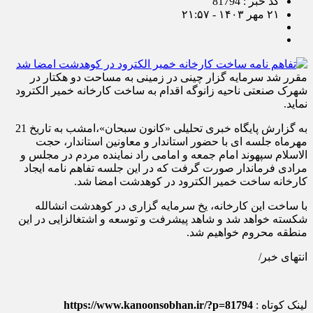
کد خبر : 81794
۲۱ مهر ۱۴۰۳ - ۲۱:۵۷
مقرر شد سرمایه گزار چینی در زمینی به مساحت دو هکتار در
شهرک صنعتی ناحیه زانوگه اقدام به ساخت کارخانه خمیر الکترود
نماید.
به گزارش پایگاه خبری تحلیلی «کانون سبحان»،امشب به تاریخ 21
مهرماه جلسه ای با حضور استاندار و معاونین استاندار، حجت
الاسلام سپهوند امام جمعه و امامی راد نماینده مردم در مجلس و
مرادی فرماندار صورت گرفت که در این جلسه تفاهم نامه ایجاد
کارخانه ساخت خمیر الکترود در کوهدشت امضا شد.
با ساخت این کارخانه، یخ سرمایه گزاری در کوهدشت انشالله
شکسته خواهد شد و شاهد پیشرفت و توسعه و اشتغالزایی در این
منطقه محروم خواهیم شد.
انتهای خبر/
لینک کوتاه :
https://www.kanoonsobhan.ir/?p=81794