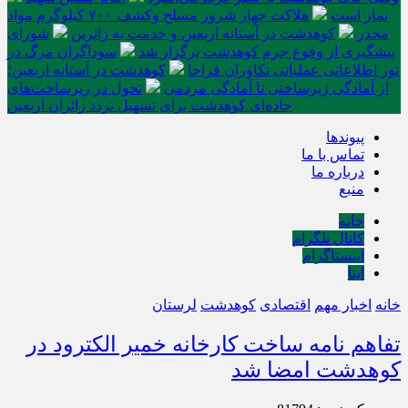
نماز است
هلاکت چهار شرور مسلح وکشف ۷۰۰ کیلوگرم مواد
مخدر
کوهدشت در آستانه اربعین و خدمت‌ به زائرین
شورای
پیشگیری از وقوع جرم کوهدشت برگزار شد
سوداگران مرگ در
تور اطلاعاتی عملیاتی تکاوران فراجا
کوهدشت در آستانه اربعین؛
از آمادگی زیرساختی تا آمادگی مردمی
تحول در زیرساخت‌های
جاده‌ای کوهدشت برای تسهیل تردد زائران اربعین
پیوندها
تماس با ما
درباره ما
منبع
خانه
کانال تلگرام
اینستاگرام
ایتا
خانه
اخبار مهم
اقتصادی
کوهدشت
لرستان
تفاهم نامه ساخت کارخانه خمیر الکترود در
کوهدشت امضا شد