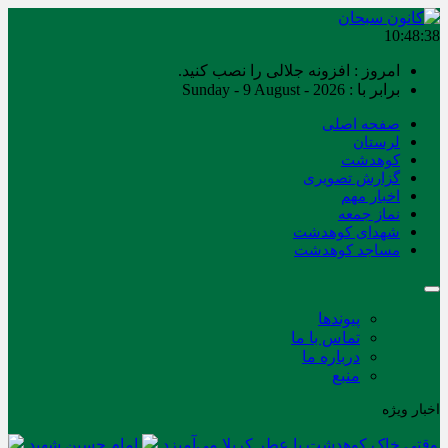
10:48:38
امروز : افزونه جلالی را نصب کنید.
برابر با : Sunday - 9 August - 2026
صفحه اصلی
لرستان
کوهدشت
گزارش تصویری
اخبار مهم
نماز جمعه
شهدای کوهدشت
مساجد کوهدشت
پیوندها
تماس با ما
درباره ما
منبع
اخبار ویژه
وقتی خاک کوهدشت با عطر کربلا می‌آمیزد
امام حسین شهید