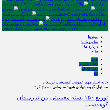
نماز است
هلاکت چهار شرور مسلح وکشف ۷۰۰ کیلوگرم مواد
مخدر
کوهدشت در آستانه اربعین و خدمت‌ به زائرین
شورای
پیشگیری از وقوع جرم کوهدشت برگزار شد
سوداگران مرگ در
تور اطلاعاتی عملیاتی تکاوران فراجا
کوهدشت در آستانه اربعین؛
از آمادگی زیرساختی تا آمادگی مردمی
تحول در زیرساخت‌های
جاده‌ای کوهدشت برای تسهیل تردد زائران اربعین
پیوندها
تماس با ما
درباره ما
منبع
خانه
کانال تلگرام
اینستاگرام
ایتا
خانه
اخبار مهم
عمومی
کوهدشت
لرستان
مسئول گروه جهادی شهید سلیمانی مطرح کرد:
توزیع ۱۵۰ بسته معیشتی بین نیازمندان
کوهدشت