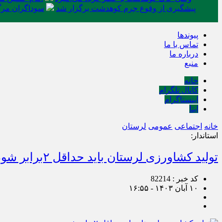
پیشگیری از وقوع جرم کوهدشت برگزار شد
سوداگران مرگ 
پیوندها
تماس با ما
درباره ما
منبع
خانه
کانال تلگرام
اینستاگرام
ایتا
خانه
اجتماعی
عمومی
لرستان
استاندار:
تولید کشاورزی لرستان باید حداقل ۲برابر شود
کد خبر : 82214
۱۰ آبان ۱۴۰۳ - ۱۶:۵۵