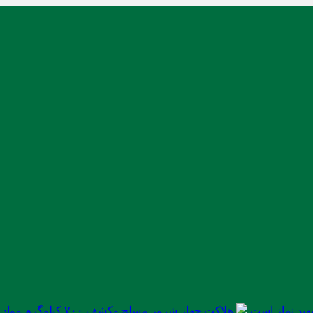
ید نماز است
هلاکت چهار شرور مسلح وکشف ۷۰۰ کیلوگرم مواد مخدر