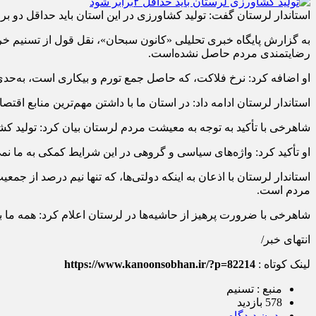
استاندار لرستان گفت: تولید کشاورزی در این استان باید حداقل دو برا
به گزارش پایگاه خبری تحلیلی «کانون سبحان»، نقل قول از تسنیم خر‌
رضایتمندی مردم حاصل نشده‌است.
او اضافه کرد: نرخ فلاکت، که حاصل جمع تورم و بیکاری است، به‌حد
استاندار لرستان ادامه داد: در استان ما با داشتن مهم‌ترین منابع اق
شاهرخی با تأکید به توجه به معیشت مردم لرستان بیان کرد: تولید کشا
او‌ تأکید کرد: واژه‌های سیاسی و گروهی در این شرایط کمکی به ما نمی
مردم است.
شاهرخی با ضرورت پرهیز از حاشیه‌ها در لرستان‌ اعلام کرد: همه ما ب
انتهای خبر/
لینک کوتاه :
https://www.kanoonsobhan.ir/?p=82214
منبع : تسنیم
578 بازدید
بدون دیدگاه