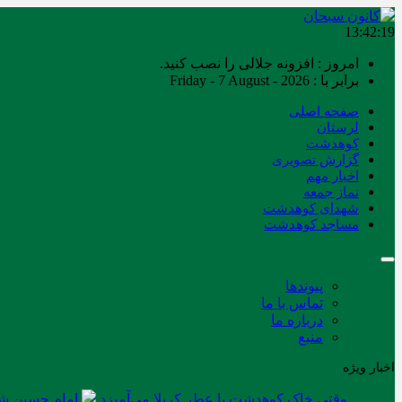
13:42:19
امروز : افزونه جلالی را نصب کنید.
برابر با : Friday - 7 August - 2026
صفحه اصلی
لرستان
کوهدشت
گزارش تصویری
اخبار مهم
نماز جمعه
شهدای کوهدشت
مساجد کوهدشت
پیوندها
تماس با ما
درباره ما
منبع
اخبار ویژه
وقتی خاک کوهدشت با عطر کربلا می‌آمیزد
امام حسین شه