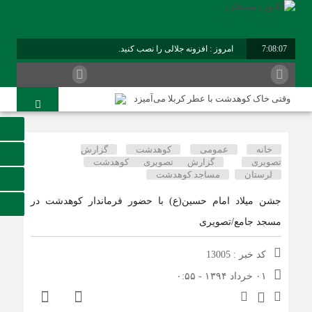
7:08:07
امروز : افزونه جلالی را نصب کنید.
وقتی خاک کوهدشت با عطر کربلا می‌آمیزد
امام حسین شهید نماز است
هلاکت چهار شرور مسلح وکشف ۷۰۰ کیلوگرم مواد مخدر
خانه
عمومی
کوهدشت
گزارش
تصویری
گزارش تصویری کوهدشت
کوهدشت در آستانه اربعین و خدمت‌ به زائرین
لرستان
مساجد کوهدشت
شورای پیشگیری از وقوع جرم کوهدشت برگزار شد
جشن میلاد امام حسین(ع) با حضور فرماندار کوهدشت در
سوداگران مرگ در تور اطلاعاتی عملیاتی تکاوران فراجا
مسجد جامع/تصویری
کوهدشت در آستانه اربعین؛ از آمادگی زیرساختی تا آمادگی
مردمی
کد خبر : 13005
۰۱ خرداد ۱۳۹۴ - ۰:۵۵
تحول در زیرساخت‌های جاده‌ای کوهدشت برای تسهیل تردد
زائران اربعین