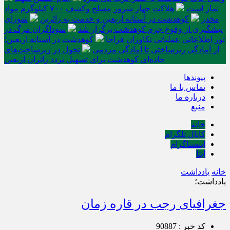
نماز است
هلاکت چهار شرور مسلح وکشف ۷۰۰ کیلوگرم مواد
مخدر
کوهدشت در آستانه اربعین و خدمت‌ به زائرین
شورای
پیشگیری از وقوع جرم کوهدشت برگزار شد
سوداگران مرگ در
تور اطلاعاتی عملیاتی تکاوران فراجا
کوهدشت در آستانه اربعین؛
از آمادگی زیرساختی تا آمادگی مردمی
تحول در زیرساخت‌های
جاده‌ای کوهدشت برای تسهیل تردد زائران اربعین
پیوندها
تماس با ما
درباره ما
منبع
خانه
کانال تلگرام
اینستاگرام
ایتا
خانه
یادداشت
یادداشت؛
جغرافیای رجب در قاره زمان
کد خبر : 90887