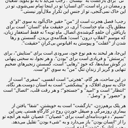
“نی” برای بازگشت به “نیستان”. رجب می‌آید تا به تو بگوید: شعبان
و رمضان در راه است،”ای انسان! تو در اینجا تمام نمی‌شوی، تو در
این خاک نمی‌گنجی، تو از جنسِ این تکرارِ ملال‌آور نیستی.”
رجب! فصل هجرت است از “منِ” حقیرِ خاک‌آلود به سوی “او”یِ
مطلقِ پاک. ماهِ خداست؟ آری، در حقیقت ماهِ “انسان” است برای
بازیافتنِ آن حلقهِ گم‌شده‌یِ اتصال. ماهِ توبه؟ نه فقط استغفارِ زبان،
که موسمِ “انقلابِ درون” است؛ هنگامه‌یِ بریدن، گسستن و رها
شدن از “غفلت” و پیوستن به اقیانوسِ بی‌کرانِ “حقیقت”.
این‌جا، هر لبخند به هم نوع خود، سرودی است برای “ستایش”، برای
“پرستش” و فریادی است برای “بودن”. و هر نجوا، نه سخنی پنهانی
در گوشِ سایه‌ها، که خودِ “رهایی” است، گسستنِ زنجیرهایِ ضخیمِ
تنهایی و گریز از زندانِ تنگِ “من” به سویِ “او”ست.
در این ساحت، هر گام، “هجرتی” است انفسی، “سفری” است از
خاک به سوی افلاک، و “پیشکشی” است به آستان دوست.هر نگاه،
“انتظار” است و “امید” و “جستجو”؛ و هر رقت قلب، “اتصال” است
و “حضور” و “وصل”.
هر پلک برهم‌زدن، “بازگشت” است به خویشتن، “شفا” یافتن از
بیماریِ روزمرگی و صیقل خوردنِ روح در کارگاهِ هستی. پس این
“نسیم”، دعوت‌نامه‌ای است برای “عصیان”؛ عصیان علیه هر آنچه تو
را از “انسان بودن” باز می‌دارد و به “شیء بودن” تقلیل می‌دهد.
رجب، آغازِ یک “شدن”ِ ابدی است.