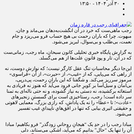
۳۰ آذر ۱۴۰۴ - ۱۳:۵۰
رجب ماهی‌ست که خرد در آن انگشت‌به‌دهان می‌ماند و جان،
مبهوت. چرا که باران رحمت بی هیچ حساب فرو می‌ریزد و جام
نعمت، بی‌طلب و بی‌سوال، لبریز می‌شود.
به گزارش پایگاه خبری تحلیلی کانون سبحان، ماه رجب، زمانی‌ست
که در آن، تار و پودِ قانونِ علت‌ها از هم می‌گسلد.
این‌جا دیگر محاسباتِ تنگ عقل کارگر نیست؛ که نوازشِ دوست، نه
از راهی که می‌پایی، که از «غیب»، از «حیرت»، از آن «فراسوی»
مرموز سرریز می‌کند. و شگفتا که این بارانِ رحمت، پی‌درپی،
بی‌امان و سیل‌آسا بر کویرِ جانی فرود می‌آید که هنوز نه فریادی به
استغاثه برکشیده، نه دستی به نیاز گشوده، و نه حتی ناله‌ای به تمنا
سر داده است! رجب، رستاخیزی است برای گسستنِ زنجیرهای
«عادت»؛ تا «عطا» را نه یک پاداشِ، که رازی بزرگ، معمایی لاهوتی
و حقیقتی اثیری بیابی که تنها در افق‌هایِ ناپیدایِ غیب تفسیر
می‌شود.
مبادا رجب را در حدِ یک “هیجانِ روحانیِ زودگذر” فرو بکاهیم! مبادا
آن را تنها یک “حال” بدانیم که می‌آید، اشکی می‌ستاند، دلی