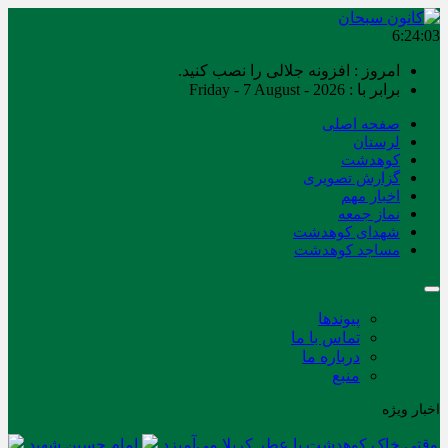
6:24:04
امروز : افزونه جلالی را نصب کنید.
برابر با : Friday - 7 August - 2026
صفحه اصلی
لرستان
کوهدشت
گزارش تصویری
اخبار مهم
نماز جمعه
شهدای کوهدشت
مساجد کوهدشت
پیوندها
تماس با ما
درباره ما
منبع
اخبار ویژه
وقتی خاک کوهدشت با عطر کربلا می‌آمیزد
امام حسین شهید