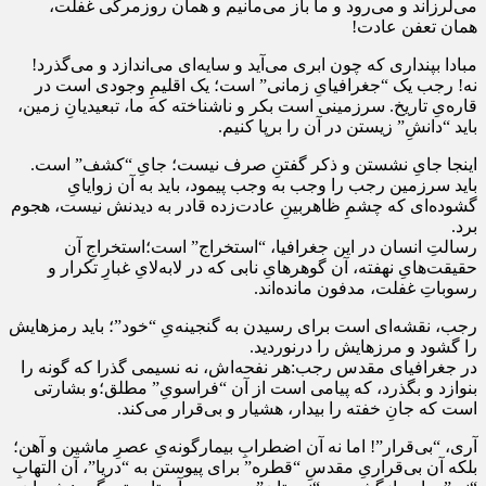
می‌لرزاند و می‌رود و ما باز می‌مانیم و همان روزمرگی غفلت،
همان تعفن عادت!
مبادا بپنداری که چون ابری می‌آید و سایه‌ای می‌اندازد و می‌گذرد!
نه! رجب یک “جغرافیایِ زمانی” است؛ یک اقلیمِ وجودی است در
قاره‌یِ تاریخ. سرزمینی است بکر و ناشناخته که ما، تبعیدیانِ زمین،
باید “دانشِ” زیستن در آن را برپا کنیم.
اینجا جایِ نشستن و ذکر گفتنِ صرف نیست؛ جایِ “کشف” است.
باید سرزمین رجب را وجب به وجب پیمود، باید به آن زوایایِ
گشوده‌ای که چشمِ ظاهر‌بینِ عادت‌زده قادر به دیدنش نیست، هجوم
برد.
رسالتِ انسان در این جغرافیا، “استخراج” است؛استخراجِ آن
حقیقت‌هایِ نهفته، آن گوهرهایِ نابی که در لابه‌لایِ غبارِ تکرار و
رسوباتِ غفلت، مدفون مانده‌اند.
رجب، نقشه‌ای است برای رسیدن به گنجینه‌یِ “خود”؛ باید رمزهایش
را گشود و مرزهایش را درنوردید.
در جغرافیای مقدس رجب:هر نفحه‌اش، نه نسیمی گذرا که گونه را
بنوازد و بگذرد، که پیامی است از آن “فراسویِ” مطلق؛و بشارتی
است که جانِ خفته را بیدار، هشیار و بی‌قرار می‌کند.
آری، “بی‌قرار”! اما نه آن اضطرابِ بیمارگونه‌یِ عصرِ ماشین و آهن؛
بلکه آن بی‌قراریِ مقدسِ “قطره” برای پیوستن به “دریا”، آن التهابِ