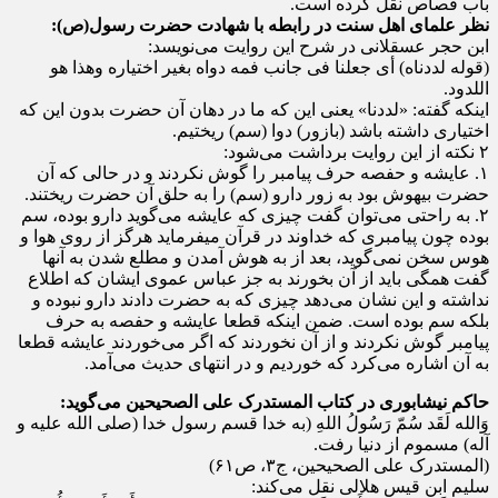
باب قصاص نقل کرده است.
نظر علمای اهل سنت در رابطه با شهادت حضرت رسول(ص):
ابن حجر عسقلانی در شرح این روایت می‌نویسد:
(قوله لددناه) أی جعلنا فی جانب فمه دواه بغیر اختیاره وهذا هو
اللدود.
اینکه گفته: «لددنا» یعنی این که ما در دهان آن حضرت بدون این که
اختیاری داشته باشد (بازور) دوا (سم) ریختیم.
۲ نکته از این روایت برداشت می‌شود:
۱. عایشه و حفصه حرف پیامبر را گوش نکردند و در حالی که آن
حضرت بیهوش بود به زور دارو (سم) را به حلق آن حضرت ریختند.
۲. به راحتی می‌توان گفت چیزی که عایشه می‌گوید دارو بوده، سم
بوده چون پیامبری که خداوند در قرآن میفرماید هرگز از روی هوا و
هوس سخن نمی‌گوید، بعد از به هوش آمدن و مطلع شدن به آنها
گفت همگی باید از آن بخورند به جز عباس عموی ایشان که اطلاع
نداشته و این نشان می‌دهد چیزی که به حضرت دادند دارو نبوده و
بلکه سم بوده است. ضمن اینکه قطعا عایشه و حفصه به حرف
پیامبر گوش نکردند و از آن نخوردند که اگر می‌خوردند عایشه قطعا
به آن اشاره می‌کرد که خوردیم و در انتهای حدیث می‌آمد.
حاکم نیشابوری در کتاب المستدرک علی الصحیحین می‌گوید:
وَالله لَقَد سُمّ رَسُولُ اللهِ (به خدا قسم رسول خدا (صلی الله علیه و
آله) مسموم از دنیا رفت.
(المستدرک علی الصحیحین، ج۳، ص۶۱)
سلیم ابن قیس هلالی نقل می‌کند: