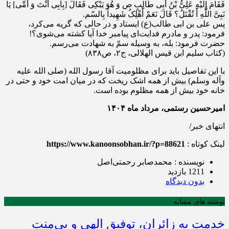
فَقَامَ إِلَیْهِ عَلِیُّ بْنُ أَبِی طَالِبٍ ص وَ هُوَ یَبْکِی فَقَالَ [بِأَبِی أَنْتَ وَ أُمِّی] یَا
نَبِیَّ اللَّهِ أَ تُقْتَلُ؟ قَالَ نَعَمْ أَهْلِکُ شَهِیداً بِالسّم.
پس علی بن ابی طالب(ع) ایستاد و در حالی که گریه می‌کرد،
فرمود: پدر و مادرم فدایت‌ای پیامبر خدا آیا کشته می‌شوی؟!
حضرت فرمود: بله، به وسیله سمّ به شهادت می‌رسم.
(کتاب سلیم ابن قیس الهلالی، ج۲، ص۸۳۸)
با این تفاصیل باید برای مظلومیت آقا رسول الله (صلی الله علیه
وآله وسلم) بیش از همه اشک ریخت که در میان امت خود و حتی در
خانه خود بیش از همه مظلوم بوده است.
امیرحسین رستمی، مرداد ماه ۱۴۰۴
انتهای خبر/
لینک کوتاه :
https://www.kanoonsobhan.ir/?p=88621
نویسنده : محمدصابر رحمتی‌اصل
1211 بازدید
بدون دیدگاه
نوشته های مشابه
خدمت به زائران، توفیق الهی و بی‌منت