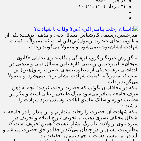
کد خبر : 88621
۳۱ مرداد ۱۴۰۴ - ۱۰:۴۲
امیرحسین رستمی کارشناس مسائل دینی و مذهبی نوشت: یکی از
مظلومیت‌های حضرت رسول(ص) این است که معمولاً به کیفیت
شهادت ایشان توجه نمی‌شود. و معمولاً می‌گویند رحلت.
به گزارش خبرنگار گروه فرهنگی پایگاه خبری تحلیلی «
کانون
سبحان
»، امیرحسین رستمی کارشناس مسائل دینی و مذهبی در
یادداشتی نوشت: یکی از مظلومیت‌های حضرت رسول(ص) این
است که معمولاً به کیفیت شهادت ایشان توجه نمی‌شود. و معمولاً
می‌گویند رحلت.
اینکه در محافلمان بگوئیم که حضرت رحلت کردند؛ آنچه به ذهن
عرف جامعه متبادر می‌شود مرگ طبیعی و نباتی است و مگر این
«طبیب دوار» و سالک عاشق لیاقت نوشیدن شهد شهادت را
نداشت؟!
اینکه شهادت آن حضرت را رحلت بپنداریم و این پندار را در جامعه به
اشکال مختلف تسری دهیم، آیا تحریف تاریخ اسلام و تحریف در
سیره نبوی از ولادت تا مرگ ایشان نیست؟ همین تحریف است که
مظلومیت ایشان را دو چندان می‌کند و جفا در حق حضرت میباشد و
باید در این مسیر دست به جهاد تبیین و حقیقت زد.