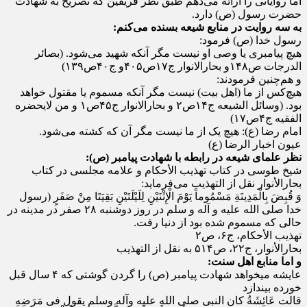
اما روایاتی را ارائه می‌دهم طبق نظر فریقین که تصریح به شهادت
حضرت رسول (ص) دارد.
به سه روایت در منابع شیعه بسنده می‌کنم:
رسول خدا (ص) فرمود:
هیچ پیامبری یا وصی او نیست مگر آنکه شهید می‌شود. (بصائر
الدرجات ص۱۴۸و بحارالانوار ج۱۷ص۴۰۵و ج۴۰ص۱۳۹)
و هم‌چنین فرمودند:
هیچ‌کس از ما (اهل بیت) نیست مگر آنکه مسموم یا مقتول خواهد
بود. (وسائل الشیعه ج۱۴ص۲ و بحارالانوار ج۴۵ص۱ و من لایحضره
الفقیه ج۴ص۱۷)
امام رضا (ع): هیچ یک از ما نیست مگر آن که کشته می‌شود.
عیون اخبار الرضا (ع)
نظر علمای شیعه در رابطه با شهادت پیامبر (ص):
شیخ طوسی در کتاب تهذیب الأحکام و علامه مجلسی در کتاب
بحارالأنوار نقل از التهذیب می‌فرماید:
وَ قُبِضَ بِالْمَدِینَةِ مَسْمُوماً یَوْمَ الْإِثْنَیْنِ لِلَیْلَتَیْنِ بَقِیَتَا مِنْ صَفَرٍ (رسول
خدا صلی الله علیه و آله و سلم در روز دوشنبه ۲۸ صفر در مدینه در
حالی که مسموم شده بود از دنیا رفت.
تهذیب الأحکام، ج۶، ص۲
بحارالأنوار، ج۲۲، ص۵۱۴ به نقل از التهذیب
و اما منابع اهل سنت:
عایشه میخواهد شهادت پیامبر (ص) را گردن گوشتی که ۴ سال قبل
خورده بیندازد
قالت عَائِشَةُ کان النبی صلی الله علیه وآله وسلم یقول فی مَرَضِهِ