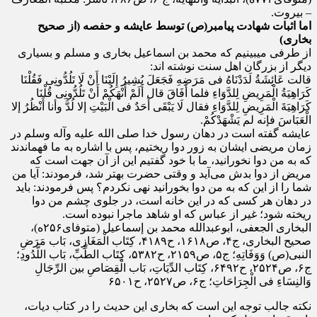
– بیروت.
اما اثبات شهادت پیامبر(ص) توسط عایشه و حفصه (از صحیح
بخاری)
از طرفی میبینیم که محمد بن اسماعیل بخاری و مسلم و بسیاری
دیگر از بزرگان اهل سنت نوشته اند:
قالت عَائِشَةُ لَدَدْنَاهُ فی مَرَضِهِ فَجَعَلَ یُشِیرُ إِلَیْنَا أَنْ لَا تَلُدُّونِی فَقُلْنَا
کَرَاهِیَةُ الْمَرِیضِ لِلدَّوَاءِ فلما أَفَاقَ قال أَلَمْ أَنْهَکُمْ أَنْ تَلُدُّونِی قُلْنَا
کَرَاهِیَةَ الْمَرِیضِ لِلدَّوَاءِ فقال لَا یَبْقَی أَحَدٌ فی الْبَیْتِ إلا لُدَّ وأنا أَنْظُرُ إلا
الْعَبَاسَ فإنه لم یَشْهَدْکُمْ.
عایشه گفته است در دهان رسول خدا صلی الله علیه وآله وسلم در
زمان مریضی ایشان به زور دوا ریختیم، پس با اشاره به ما فهماندند
که به من دوا نخورانید، ما با خود گفتیم این از آن جهت است که
مریض از دوا بدش می‌آید و وقتی حضرت بهتر شد، فرمودند: آیا من
شما را از این که به من دوا بخورانید نهی نکردم؟ پس فرمودند: باید
در دهان هر کسی که در این خانه است، در جلوی چشم من دوا
ریخته شود؛ غیر از عباس که او شاهد ماجرا نبوده است.
البخاری الجعفی، ابوعبدالله محمد بن إسماعیل (متوفای۲۵۶ه)،
صحیح البخاری، ج۴، ص۱۶۱۸، ح۴۱۸۹، کِتَاب الْمَغَازِی، بَاب مَرَضِ
النبی(ص) وَوَفَاتِهِ؛ ج۵، ص۲۱۵۹، ح۵۳۸۲، کِتَاب الطِّبِّ، بَاب اللَّدُودِ؛
ج۶، ص۲۵۲۴، ح۶۴۹۲، کِتَاب الدِّیَاتِ، بَاب الْقِصَاصِ بین الرِّجَالِ
وَالنِسَاءِ فی الْجِرَاحَاتِ؛ ج۶، ص۲۵۲۷، ح۶۵۰۱
نکته جالب توجه این است که بخاری این حدیث را در کتاب دیات،