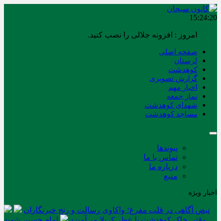
15:24:20
امروز : افزونه جلالی را نصب کنید.
صفحه اصلی
لرستان
کوهدشت
گزارش تصویری
اخبار مهم
نماز جمعه
شهدای کوهدشت
مساجد کوهدشت
پیوندها
تماس با ما
درباره ما
منبع
اخبار ویژه
نبض آگاهی در قلب مفرغ؛ واکاوی رسالت و رنج خبرنگاران
وقتی خاک کوهدشت با عطر کربلا می‌آمیزد
امام حسین شهید