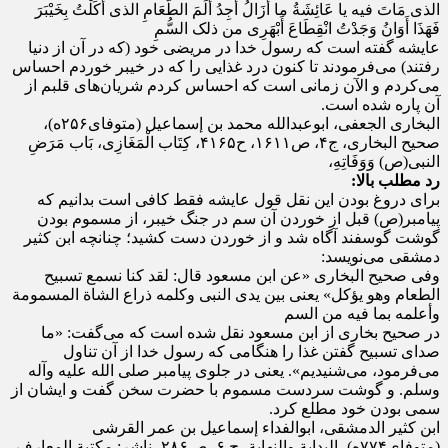
الذی مَاتَ فیه یا عَائِشَةُ ما أَزَالُ أَجِدُ أَلَمَ الطَّعَامِ الذی أَکَلْتُ بِخَیْبَرَ
فَهَذَا أَوَانُ وَجَدْتُ انْقِطَاعَ أَبْهَرِی من ذلک السُّمِ
عایشه گفته است که رسول خدا در مریضی خود (که در آن از دنیا
رفتند) می‌فرمودند تا کنون درد غذایی را که در خیبر خوردم احساس
می‌کردم و الآن زمانی است که احساس کردم شریان‌های قلبم از
آن پاره شده است.
البخاری الجعفی، ابوعبدالله محمد بن إسماعیل (متوفای۲۵۶ه)،
صحیح البخاری، ج۴، ص۱۶۱۱، ح۴۱۶۵، کِتَاب الْمَغَازِی، بَاب مَرَضِ
النبی(ص) وَوَفَاتِهِ،
رد مطلب بالا:
برای دروغ بودن این نقل قول عایشه فقط کافی است بدانیم که
پیامبر(ص) قبل از خوردن آن سم در جنگ خیبر، از مسموم بودن
گوشت گوسفند آگاه شد و از خوردن دست کشید؛ چنانچه ابن کثیر
دمشقی می‌نویسد:
وفی صحیح البخاری «عن ابن مسعود قال: لقد کنا نسمع تسبیح
الطعام وهو یؤکل» یعنی بین یدی النبی وکلمه ذراع الشاة المسمومة
وأعلمه بما فیه من السم
در صحیح بخاری از ابن مسعود نقل شده است که می‌گفت: «ما
صدای تسبیح گفتن غذا را هنگامی که رسول خدا از آن تناول
می‌فرمود، می‌شنیدیم». یعنی در جلوی پیامبر صلی الله علیه وآله
وسلم. و گوشت سردست مسموم با حضرت سخن گفت و ایشان از
سمی بودن خود مطلع کرد.
ابن کثیر الدمشقی، ابوالفداء إسماعیل بن عمر القرشی
(متوفای۷۷۴ه)، البدایة والنهایة، ج ۶، ص۲۸۶، ناشر: مکتبة المعارف