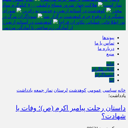
نماز است
هلاکت چهار شرور مسلح وکشف ۷۰۰ کیلوگرم مواد
مخدر
کوهدشت در آستانه اربعین و خدمت‌ به زائرین
شورای
پیشگیری از وقوع جرم کوهدشت برگزار شد
سوداگران مرگ در
تور اطلاعاتی عملیاتی تکاوران فراجا
کوهدشت در آستانه اربعین؛
از آمادگی زیرساختی تا آمادگی مردمی
پیوندها
تماس با ما
درباره ما
منبع
خانه
کانال تلگرام
اینستاگرام
ایتا
خانه
سیاسی
عمومی
کوهدشت
لرستان
نماز جمعه
یادداشت
یادداشت؛
داستان رحلت پیامبر اکرم (ص)؛ وفات یا
شهادت؟