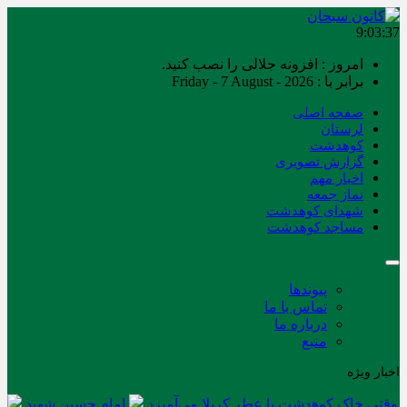
9:03:37
امروز : افزونه جلالی را نصب کنید.
برابر با : Friday - 7 August - 2026
صفحه اصلی
لرستان
کوهدشت
گزارش تصویری
اخبار مهم
نماز جمعه
شهدای کوهدشت
مساجد کوهدشت
پیوندها
تماس با ما
درباره ما
منبع
اخبار ویژه
وقتی خاک کوهدشت با عطر کربلا می‌آمیزد
امام حسین شهید