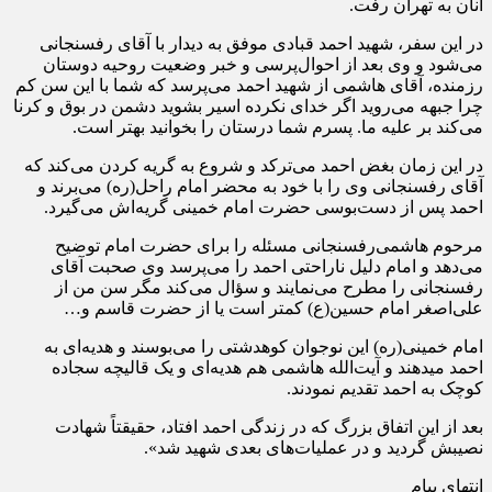
آنان به تهران رفت.
در این سفر، شهید احمد قبادی موفق به دیدار با آقای رفسنجانی
می‌شود و وی بعد از احوال‌پرسی و خبر وضعیت روحیه دوستان
رزمنده، آقای هاشمی از شهید احمد می‌پرسد که شما با این سن کم
چرا جبهه می‌روید اگر خدای نکرده اسیر بشوید دشمن در بوق و کرنا
می‌کند بر علیه ما. پسرم شما درستان را بخوانید بهتر است.
در این زمان بغض احمد می‌ترکد و شروع به گریه کردن می‌کند که
آقای رفسنجانی وی را با خود به محضر امام راحل(ره) می‌برند و
احمد پس از دست‌بوسی حضرت امام خمینی گریه‌اش می‌گیرد.
مرحوم هاشمی‌رفسنجانی مسئله را برای حضرت امام توضیح
می‌دهد و امام دلیل ناراحتی احمد را می‌پرسد وی صحبت آقای
رفسنجانی را مطرح می‌نمایند و سؤال می‌کند مگر سن من از
علی‌اصغر امام حسین(ع) کمتر است یا از حضرت قاسم و…
امام خمینی(ره) این نوجوان کوهدشتی را می‌بوسند و هدیه‌ای به
احمد می‎دهند و آیت‌الله هاشمی هم هدیه‌ای و یک قالیچه سجاده
کوچک به احمد تقدیم نمودند.
بعد از این اتفاق بزرگ که در زندگی احمد افتاد، حقیقتاً شهادت
نصیبش گردید و در عملیات‌های بعدی شهید شد».
انتهای پیام