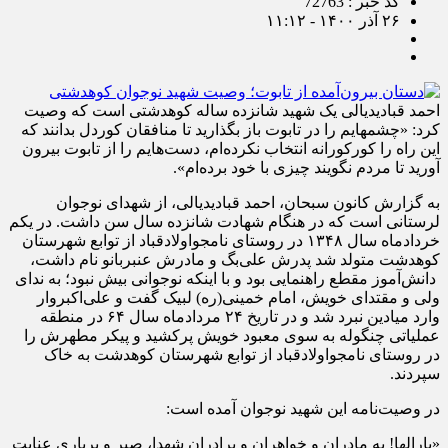
کد خبر : 72763
۲۶ آذر ۱۴۰۰ - ۱۱:۱۲
احمد قبادی‎دیالی یک شهید شانزده ساله کوهدشتی است که وصیت
کرد: «چشمهایم را در تابوت باز بگذارید تا منافقان کوردل بدانند که
این راه را کورکورانه انتخاب نکرده‌ام، دست‌هایم را از تابوت بیرون
آورید تا مردم نگویند چیزی با خود برده‌ام».
به گزارش کانون سبحان، احمد قبادی‎دیالی، از شهدای نوجوان
لرستانی است که در هنگام شهادت شانزده سال سن داشت. در یکم
خردادماه سال ۱۳۴۸ در روستای نامجواولادقباد از توابع شهرستان
کوهدشت متولد شد پدرش علی‌بگ و مادرش عنبربانو نام داشت،
دانش‌آموز مقطع راهنمایی بود و با اینکه نوجوانی بیش نبود؛ به ندای
ولی و مقتدای خویش، امام خمینی(ره) لبیک گفت و علی‌اکبروار
وارد میادین نبرد شد و در تاریخ ۲۴ مردادماه سال ۶۴ در منطقه
عملیاتی چنگوله به سوی معبود خویش پرکشید و پیکر مطهرش را
در روستای نامجواولادقباد از توابع شهرستان کوهدشت به خاک
سپردند.
در وصیت‌نامه این شهید نوجوان آمده است:
«بارالها! به مادران و خواهران و برادران شهدا، صبر و برباری عنایت