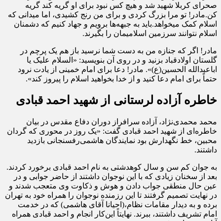
صحرای کربلا شهید شد و هیچ کس نبود برای او گریه کند گریه
کن.مادر! تو مرا بزرگ کردی و برای من رنج کشیدی، اما می‎دانی که
اسلام کمک می‎خواهد.باید به جبهه‌ها برویم و جهاد کنیم که دشمنان
اسلام نتوانند سرزمین اسلامیمان را بگیرند.
مادر! اگر که جنازه من به دست شما نرسید باز هم یک پرچم در
گلستان اولادقباد بزنید و در روی آن بنویسید: «السلام علیک یا
اباعبدالله الحسین(ع)». مادر! دعا برای امام خمینی از یادت نرود
حتماً برای امام دعا کنید و از خدا بخواهید اسلام را پیروز کند».
خاطره‌ آزاده لرستانی از شهید احمد قبادی
محمد محمدی‌نژاد، آزاده سرافراز دوران دفاع مقدس در بیان
خاطره‌ای از شهید احمد قبادی گفت: «یک روز در محوری که گردان
محبین، خط نگهدارش بود نمایندگان هاشمی‌رفسنجانی بازدید
داشتند.
به جوان کم سن و سال کوهدشتی به نام احمد قبادی برخورد کردند.
بعد از سخنان زیادی که با این نوجوان داشتند از حاضر جوابی و در
عین حال منطقی جواب دادن و هوش و ذکاوت وی متعجب شدند و
در نهایت تصمیم گرفتند تا این رزمنده نوجوان را همراه خود به تهران
برده و به دیدار مقامات نظام،(احیانا آقای هاشمی) که در خدمت
امام تشریف داشتند، ببرند. نهایتاً این‌کار انجام و احمد قبادی همراه