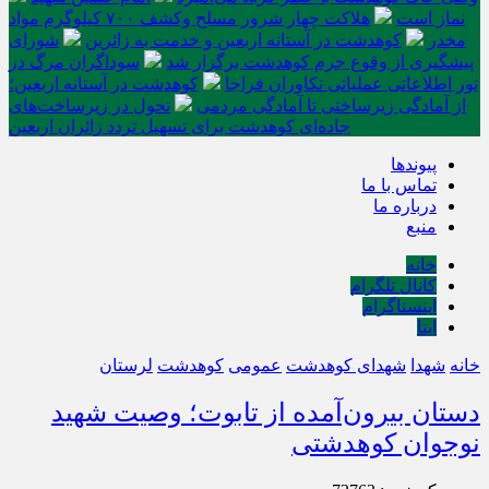
نماز است
هلاکت چهار شرور مسلح وکشف ۷۰۰ کیلوگرم مواد
مخدر
کوهدشت در آستانه اربعین و خدمت‌ به زائرین
شورای
پیشگیری از وقوع جرم کوهدشت برگزار شد
سوداگران مرگ در
تور اطلاعاتی عملیاتی تکاوران فراجا
کوهدشت در آستانه اربعین؛
از آمادگی زیرساختی تا آمادگی مردمی
تحول در زیرساخت‌های
جاده‌ای کوهدشت برای تسهیل تردد زائران اربعین
پیوندها
تماس با ما
درباره ما
منبع
خانه
کانال تلگرام
اینستاگرام
ایتا
خانه
شهدا
شهدای کوهدشت
عمومی
کوهدشت
لرستان
دستان بیرون‌آمده از تابوت؛ وصیت شهید
نوجوان کوهدشتی