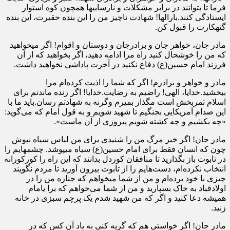
فرما تا بتوانند در برابر مشکلات و نارسایی‎ها همچون کوه استوار
ایستادگی کنند.بارالها! شهادت ناچیز من را این بنده حقیرت، این بنده
گنهکارت را قبول کن.
مادر جان، خواهر جان و برادرجان و دوستان و اقوام! اگر می‎خواهید
که من را خوشحال کنید راه مرا ادامه دهید، اگر بخواهید که از آن
فرزند امام حسین(ع) دفاع نکنید در آخرت پاداشی نخواهید داشت.
مادر و خواهر و برادرم! اگر که شما را اذیت کرده‌ام مرا
ببخشید.خدایا، الهی! راضیم به رضایت.خدایا! اگر زنده ماندنم برای
اسلام ثمربخش است مگذار بمیرم وگرنه به شهادتم رسان.باید ما با
این صدام آمریکایی بجنگیم تا شهید شویم و به قول امام که می‌گوید:
«چه بکشیم و چه کشته شویم پیروزی از آن ماست».
مادر جان! اگر خبر مرگ من را شنیدی برای من لباس سیاه نپوش
چون که انسان فقط برای امام حسین(ع) سیاه می‎پوشد. چشمهایم را
در تابوت باز بگذارید تا منافقان کوردل بدانند که این راه را کورکورانه
انتخاب نکرده‌ام، دست‌هایم را از تابوت بیرون آورید تا مردم نگویند
چیزی با خود برده‌ام و من از شما می‎خواهم که جنازه من را در
اولادقباد به خاک بسپارید و من از شما می‌خواهم که برا یامام
همیشه دعا کنید و اگر که من شهید شدم یک پرچم سبزی در خانه
زنید.
مادر جان! اگر خواستی هم که گریه کنی به یاد آن کس که در