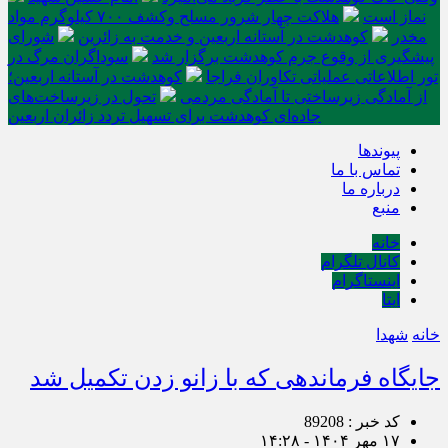
نماز است
هلاکت چهار شرور مسلح وکشف ۷۰۰ کیلوگرم مواد
مخدر
کوهدشت در آستانه اربعین و خدمت‌ به زائرین
شورای
پیشگیری از وقوع جرم کوهدشت برگزار شد
سوداگران مرگ در
تور اطلاعاتی عملیاتی تکاوران فراجا
کوهدشت در آستانه اربعین؛
از آمادگی زیرساختی تا آمادگی مردمی
تحول در زیرساخت‌های
جاده‌ای کوهدشت برای تسهیل تردد زائران اربعین
پیوندها
تماس با ما
درباره ما
منبع
خانه
کانال تلگرام
اینستاگرام
ایتا
خانه
شهدا
جایگاه فرماندهی که با زانو زدن تکمیل شد
کد خبر : 89208
۱۷ مهر ۱۴۰۴ - ۱۴:۲۸