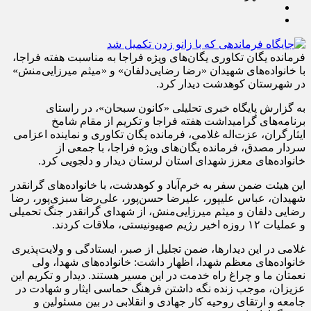
فرمانده یگان تکاوری یگان‌های ویژه فراجا به مناسبت هفته فراجا،
با خانواده‌های شهیدان «رضا رضایی‌دلفان» و «میثم میرزایی‌منش»
در شهرستان کوهدشت دیدار کرد.
به گزارش پایگاه خبری تحلیلی «کانون سبحان»، در راستای
برنامه‌های گرامیداشت هفته فراجا و تکریم از مقام شامخ
ایثارگران، عزت‌اله غلامی، فرمانده یگان تکاوری و نماینده اعزامی
سردار مصدق، فرمانده یگان‌های ویژه فراجا، با جمعی از
خانواده‌های معزز شهدای استان لرستان دیدار و دلجویی کرد.
این هیئت ضمن سفر به خرم‌آباد و کوهدشت، با خانواده‌های گرانقدر
شهیدان، عباس علیپور، علیرضا حسن‌پور، علی‌رضا سبزی‌پور، رضا
رضایی دلفان و میثم میرزایی‌منش، از شهدای گرانقدر جنگ تحمیلی
و عملیات ۱۲ روزه اخیر رژیم صهیونیستی، ملاقات کردند.
غلامی در این دیدارها، ضمن تجلیل از صبر، ایستادگی و ولایت‌پذیری
خانواده‌های معظم شهدا، اظهار داشت: خانواده‌های شهدا، ولی
نعمتان ما و چراغ راه خدمت در این مسیر هستند. دیدار و تکریم این
عزیزان، موجب زنده نگه داشتن فرهنگ حماسی ایثار و شهادت در
جامعه و ارتقای روحیه کار جهادی و انقلابی در بین مسئولین و