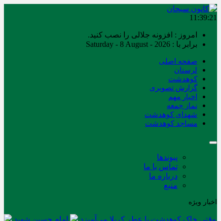
11:39:22
امروز : افزونه جلالی را نصب کنید.
برابر با : Saturday - 8 August - 2026
صفحه اصلی
لرستان
کوهدشت
گزارش تصویری
اخبار مهم
نماز جمعه
شهدای کوهدشت
مساجد کوهدشت
پیوندها
تماس با ما
درباره ما
منبع
اخبار ویژه
وقتی خاک کوهدشت با عطر کربلا می‌آمیزد
امام حسین شهید