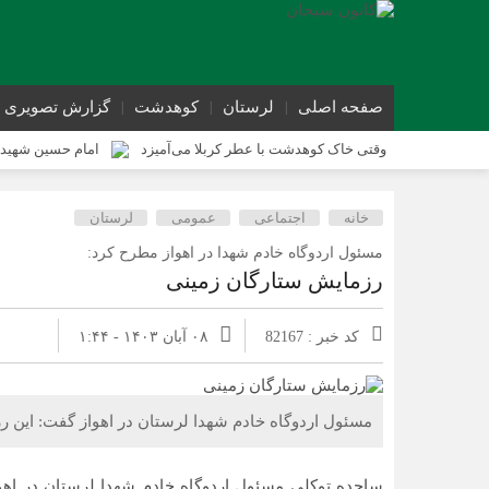
صفحه اصلی
لرستان
کوهدشت
گزارش تصویری
وقتی خاک کوهدشت با عطر کربلا می‌آمیزد
امام حسین شهید 
کوهدشت در آستانه اربعین و خدمت‌ به زائرین
شورای پیشگیر
خانه
اجتماعی
عمومی
لرستان
کوهدشت در آستانه اربعین؛ از آمادگی زیرساختی تا آمادگی مردمی
مسئول اردوگاه خادم شهدا در اهواز مطرح کرد:
رزمایش ستارگان زمینی
کد خبر : 82167
۰۸ آبان ۱۴۰۳ - ۱:۴۴
مسئول اردوگاه خادم شهدا لرستان در اهواز گفت: این رزمایش به حوادث مهم 40 س
ساجده توکلی مسئول اردوگاه خادم شهدا لرستان در اهواز