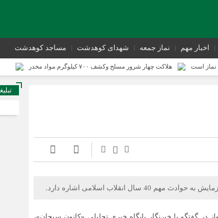
اخبار مهم
نماز جمعه
شهدای کوهدشت
مساجد کوهدشت
نماز است
هلاکت چهار شرور مسلح وکشف ۷۰۰ کیلوگرم مواد مخدر
ی از وقوع جرم کوهدشت برگزار شد
سوداگران مرگ در تور اطلاعاتی عملیاتی ت
تبلیغ
تحول در زیرساخت‌های جاده‌ای کوهدشت برای تسهیل تردد زائران اربعین
ال انقلاب اسلامی اشاره دارد.
 در گفتگو با خبرنگار پایگاه خبری تحلیلی «کانون سبحان»،