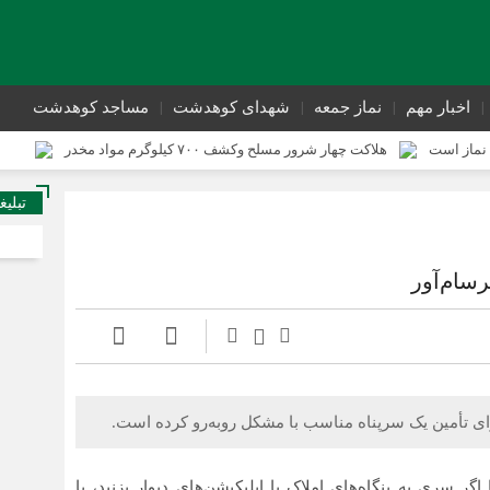
اخبار مهم
نماز جمعه
شهدای کوهدشت
مساجد کوهدشت
نماز است
هلاکت چهار شرور مسلح وکشف ۷۰۰ کیلوگرم مواد مخدر
ی از وقوع جرم کوهدشت برگزار شد
سوداگران مرگ در تور اطلاعاتی عملیاتی ت
تبلیغ
تحول در زیرساخت‌های جاده‌ای کوهدشت برای تسهیل تردد زائران اربعین
سام‌آور
برای تأمین یک سرپناه مناسب با مشکل روبه‌رو کرده است.
ر سری به بنگاه‌های املاک یا اپلیکیشن‌های دیوار بزنید، با