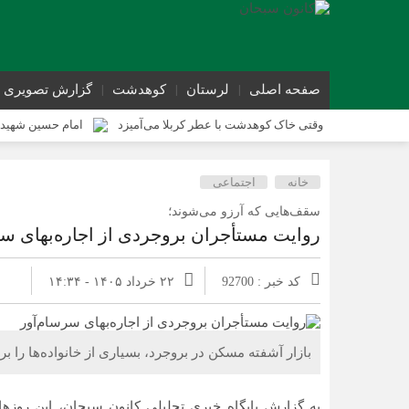
صفحه اصلی
لرستان
کوهدشت
گزارش تصویری
وقتی خاک کوهدشت با عطر کربلا می‌آمیزد
امام حسین شهید 
کوهدشت در آستانه اربعین و خدمت‌ به زائرین
شورای پیشگیر
خانه
اجتماعی
کوهدشت در آستانه اربعین؛ از آمادگی زیرساختی تا آمادگی مردمی
سقف‌هایی که آرزو می‌شوند؛
روایت مستأجران بروجردی از اجاره‌بهای سر
کد خبر : 92700
۲۲ خرداد ۱۴۰۵ - ۱۴:۳۴
بازار آشفته مسکن در بروجرد، بسیاری از خانواده‌ها را 
به گزارش پایگاه خبری تحلیلی کانون سبحان، این روزها اگ