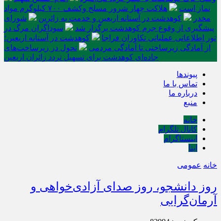
نماز است
هلاکت چهار شرور مسلح وکشف ۷۰۰ کیلوگرم مواد
مخدر
کوهدشت در آستانه اربعین و خدمت‌ به زائرین
شورای
پیشگیری از وقوع جرم کوهدشت برگزار شد
سوداگران مرگ در
تور اطلاعاتی عملیاتی تکاوران فراجا
کوهدشت در آستانه اربعین؛
از آمادگی زیرساختی تا آمادگی مردمی
تحول در زیرساخت‌های
جاده‌ای کوهدشت برای تسهیل تردد زائران اربعین
پیوندها
تماس با ما
درباره ما
منبع
خانه
کانال تلگرام
اینستاگرام
ایتا
خانه
عمومی
روز دانشجو، روز صدای آزادی‌خواهی و
آرمان‌گرایی