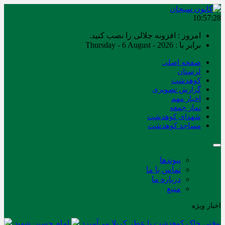
10:57:28
امروز : افزونه جلالی را نصب کنید.
برابر با : Thursday - 6 August - 2026
صفحه اصلی
لرستان
کوهدشت
گزارش تصویری
اخبار مهم
نماز جمعه
شهدای کوهدشت
مساجد کوهدشت
پیوندها
تماس با ما
درباره ما
منبع
اخبار ویژه
وقتی خاک کوهدشت با عطر کربلا می‌آمیزد
امام حسین شهید