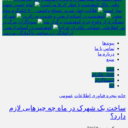
وقتی خاک کوهدشت با عطر کربلا می‌آمیزد
امام حسین شهید
نماز است
هلاکت چهار شرور مسلح وکشف ۷۰۰ کیلوگرم مواد
مخدر
کوهدشت در آستانه اربعین و خدمت‌ به زائرین
شورای
پیشگیری از وقوع جرم کوهدشت برگزار شد
سوداگران مرگ در
تور اطلاعاتی عملیاتی تکاوران فراجا
کوهدشت در آستانه اربعین؛
از آمادگی زیرساختی تا آمادگی مردمی
پیوندها
تماس با ما
درباره ما
منبع
خانه
کانال تلگرام
اینستاگرام
ایتا
خانه
پنجره فناوری اطلاعات
عمومی
ساخت یک شهرک در ماه چه چیزهایی لازم
دارد؟