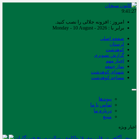
9:41:28
امروز : افزونه جلالی را نصب کنید.
برابر با : Monday - 10 August - 2026
صفحه اصلی
لرستان
کوهدشت
گزارش تصویری
اخبار مهم
نماز جمعه
شهدای کوهدشت
مساجد کوهدشت
پیوندها
تماس با ما
درباره ما
منبع
اخبار ویژه
نبض آگاهی در قلب مفرغ؛ واکاوی رسالت و رنج خبرنگاران