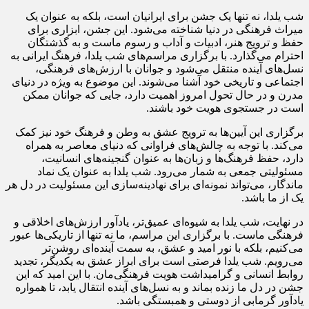
شب یلدا، نه تنها یک جشن برای ایرانیان است، بلکه به عنوان یک
میراث فرهنگی در دنیا شناخته می‌شود. این جشن، ابزاری برای
حفظ و ترویج هنر، ادبیات و آداب و رسوم ماست و به گذشتگان
احترام می‌گذارد. با برگزاری مراسم‌های شب یلدا، فرهنگ ایرانی به
نسل‌های آینده منتقل می‌شود و جوانان با ارزش‌های فرهنگی،
اجتماعی و تاریخی خود آشنا می‌شوند. این موضوع به ویژه در دنیای
مدرن و در حال تحول امروز اهمیت دارد، جایی که جوانان ممکن
است در جستجوی هویت خود باشند.
برگزاری این آیین‌ها به ترویج عشق به وطن و فرهنگ خود نیز کمک
می‌کند. با توجه به چالش‌های فراوانی که دنیای معاصر به همراه
دارد، حفظ فرهنگ‌ها و زبان‌ها به عنوان گنجینه‌های انسانیت،
مسئولیتی جمعی به شمار می‌رود. شب یلدا به عنوان یک نماد
ماندگار، می‌تواند نمونه‌ای برای نهادینه‌سازی این مسئولیت در دل هر
یک از ما باشد.
در نهایت، شب یلدا به شیوه‌ای عمیق‌تر، یادآور ارزش‌های اخلاقی و
فرهنگی ماست. با برگزاری این مراسم، ما نه تنها از تاریکی‌ها عبور
می‌کنیم، بلکه با نور امید و عشق، به سمت آینده‌ای روشن‌تر
می‌رویم. شب یلدا فرصتی است برای ابراز عشق به یکدیگر، تجدید
روابط انسانی و گرامیداشت هویت فرهنگی‌مان. با این امید که این
جشن در دل ما زنده بماند و به نسل‌های آینده انتقال یابد، تا همواره
یادآور گرمابی از دوستی و همبستگی باشد.