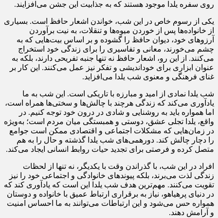
روی سفره یلدا موجود هستند که به جذابیت این جشن می‌افزایند.
یکی از رسوم خاص در این شب، خواندن اشعار حافظ است. بسیاری
از خانواده‌ها پس از خوردن میوه‌ها و تنقلات، به نیت برآوردن
آرزوهای خود، دیوان حافظ را گشوده و بر اساس بیت‌هایی که به
چشم می‌خورند، معانی و تفاسیری را برای زندگی خود استخراج
می‌کنند. از این رو، اشعار حافظ نه تنها جنبه تفریحی دارند، بلکه به
عنوان ابزاری برای خوداندیشی و تفکر نیز عمل می‌کنند. این کار بر
غنای فرهنگی و معنوی شب یلدا می‌افزاید.
شب یلدا نمادی از امید و مبارزه با تاریکی است. این شب به ما
یادآوری می‌کند که زندگی هرچند با چالش‌ها و سختی‌ها همراه است،
اما همواره باید به روشنایی و شادی در درون خود توجه کنیم. در
واقع، یلدا تجلی عشق، دوستی و همبستگی میان مردم است؛ به‌ویژه
در زمان‌هایی که مشکلات اجتماعی و اقتصادی ممکن است جوامع
را دچار چالش کند. دورهمی‌های شب یلدا گذشته و حال را به هم
متصل کرده و فرصتی برای تجدید حیات روابط انسانی ایجاد می‌کند.
افراد در این شب، با گذراندن وقت با یکدیگر، نه تنها از لحظات
زندگی لذت می‌برند، بلکه پیوندهای خانوادگی و اجتماعی خود را نیز
تقویت می‌کنند. مهم‌ترین هدف شب یلدا این است که یادآوری کند که
در دنیای پرهیاهو، نیاز به برقراری ارتباط عمیق با خانواده و دوستان
همواره حس می‌شود و این ارتباطات می‌توانند به ما احساس امنیت
و آرامش دهند.