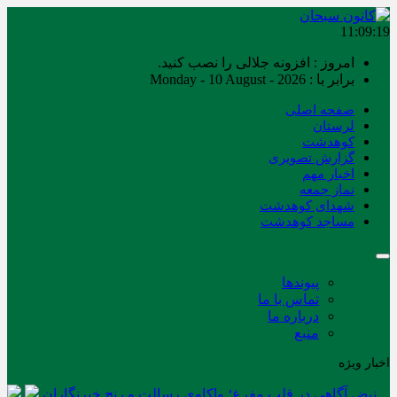
11:09:19
امروز : افزونه جلالی را نصب کنید.
برابر با : Monday - 10 August - 2026
صفحه اصلی
لرستان
کوهدشت
گزارش تصویری
اخبار مهم
نماز جمعه
شهدای کوهدشت
مساجد کوهدشت
پیوندها
تماس با ما
درباره ما
منبع
اخبار ویژه
نبض آگاهی در قلب مفرغ؛ واکاوی رسالت و رنج خبرنگاران