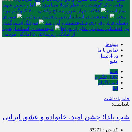
وقتی خاک کوهدشت با عطر کربلا می‌آمیزد
امام حسین شهید
نماز است
هلاکت چهار شرور مسلح وکشف ۷۰۰ کیلوگرم مواد
مخدر
کوهدشت در آستانه اربعین و خدمت‌ به زائرین
شورای
پیشگیری از وقوع جرم کوهدشت برگزار شد
سوداگران مرگ در
تور اطلاعاتی عملیاتی تکاوران فراجا
کوهدشت در آستانه اربعین؛
از آمادگی زیرساختی تا آمادگی مردمی
پیوندها
تماس با ما
درباره ما
منبع
خانه
کانال تلگرام
اینستاگرام
ایتا
خانه
یادداشت
یادداشت:
شب یلدا؛ جشن امید، خانواده و عشق ایرانی
کد خبر : 83271