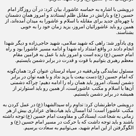
درویشی با اشاره به حماسه عاشورا، بیان کرد: در آن روزگار امام
حسین (ع) و یارانش در مقابل ظلم ایستادند و امروز همان دشمنان
با چهره‌ای جدید برای مقابله با اسلام و عاشورا به میدان آمده‌اند، از
همین رو باید عاشورائیان امروز، یزید زمان خود را به خوبی
بشناسند.
وی یادآور شد: راهی که شهید سلامی، شهید حاجی‌زاده و دیگر شهدا
انجام دادند در واقع امتداد راه شهدا و ادامه مسیر عاشورا بود و راه
امام حسین (ع) زنده است و امروز باید با عمل به فرامین مقام
معظم رهبری بتوانیم با قوت و قدرت در برابر دشمن بایستیم.
مسئول نمایندگی ولی‌فقیه در سپاه لرستان عنوان کرد: همان‌گونه
که امام حسین (ع) دست بیعت با یزید نداد و با همه توان در برابر
دشمن ایستاد، امروز باید همان راه را ادامه دهیم؛ چراکه دشمنی
آن‌ها با اسلام و مکتب عاشوراست، از همین رو باید استوارتر از
همیشه در برابر دشمن بایستیم.
درویشی خاطرنشان کرد: تداوم راه سیدالشهدا (ع) در عمل کردن به
مکتب عاشورا است؛ لذا امسال باید هیات‌های عزاداری بیش از هر
زمانی به شجاعت، ایستادگی و مقاومت امام حسین (ع) توجه داشته
باشند و باید توجه داشت که با حرکت در مسیر امام حسین (ع) و
الگوگرفتن از این امام شهید، می‌توانیم به سعادت برسیم.