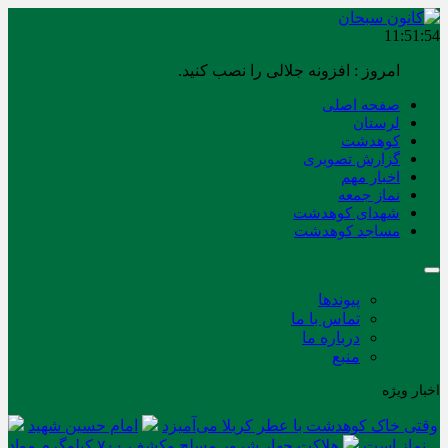
11:51:55
امروز : افزونه جلالی را نصب کنید.
صفحه اصلی
لرستان
کوهدشت
گزارش تصویری
اخبار مهم
نماز جمعه
شهدای کوهدشت
مساجد کوهدشت
پیوندها
تماس با ما
درباره ما
منبع
اخبار ویژه
وقتی خاک کوهدشت با عطر کربلا می‌آمیزد
امام حسین شهید
نماز است
هلاکت چهار شرور مسلح وکشف ۷۰۰ کیلوگرم مواد