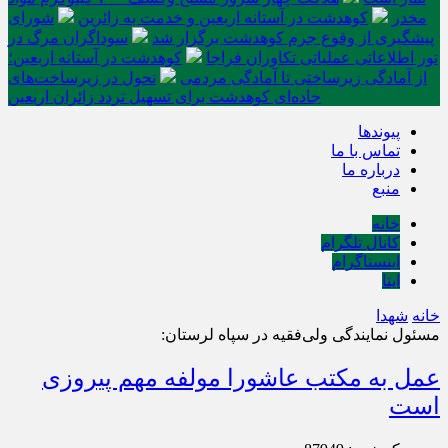
مخدر
کوهدشت در آستانه اربعین و خدمت‌ به زائرین
شورای
پیشگیری از وقوع جرم کوهدشت برگزار شد
سوداگران مرگ در
تور اطلاعاتی عملیاتی تکاوران فراجا
کوهدشت در آستانه اربعین؛
از آمادگی زیرساختی تا آمادگی مردمی
تحول در زیرساخت‌های
جاده‌ای کوهدشت برای تسهیل تردد زائران اربعین
پیوندها
تماس با ما
درباره ما
منبع
خانه
کانال تلگرام
اینستاگرام
ایتا
خانه
شهدا
مسئول نمایندگی ولی‌فقیه در سپاه لرستان:
عمل‌ به مکتب عاشورا مولفه مهم پیروزی
است