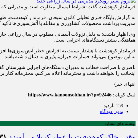
فرماندار کوهدشت گفت: شرایط امسال متفاوت است و مدیرانی که قصد د
به گزارش پایگاه خبری تحلیلی کانون سبحان، فرماندار کوهدشت، ظه
مدیریت برداشت محصولات کشاورزی و مقابله با آتش‌سوزی‌ها تأکید ک
وی اظهار داشت: به دلیل نزولات آسمانی مطلوب در سال زراعی جاری
هماهنگی بیشتر دستگاه‌های اجرایی است.
فرماندار کوهدشت با هشدار نسبت به افزایش خطر آتش‌سوزی‌ها افز
به این موضوع می‌تواند خسارات جبران‌ناپذیری به دنبال داشته باشد.
ناصری با صراحت خطاب به مدیران دستگاه‌های اجرایی شهرستان گفت:
اینجانب را نخواهند داشت و محترمانه اعلام می‌کنم، محترمانه کنار برو
انتهای خبر/
لینک کوتاه :
https://www.kanoonsobhan.ir/?p=92446
159 بازدید
بدون دیدگاه
نوشته های مشابه
وقتی خاک کوهدشت با عطر کربلا می‌آمیزد
۳۱ تیر ۱۴۰۵ - :۴۵