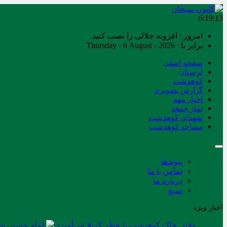
6:19:14
امروز : افزونه جلالی را نصب کنید.
برابر با : Thursday - 6 August - 2026
صفحه اصلی
لرستان
کوهدشت
گزارش تصویری
اخبار مهم
نماز جمعه
شهدای کوهدشت
مساجد کوهدشت
پیوندها
تماس با ما
درباره ما
منبع
اخبار ویژه
وقتی خاک کوهدشت با عطر کربلا می‌آمیزد
امام حسین شه