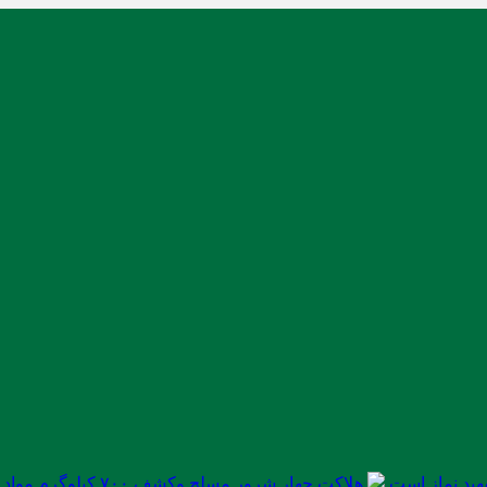
ید نماز است
هلاکت چهار شرور مسلح وکشف ۷۰۰ کیلوگرم مواد مخدر