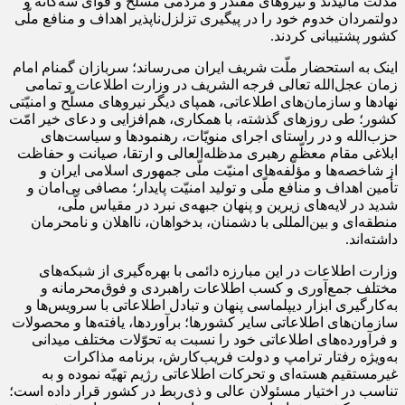
مذلّت مالیدند و نیروهای مقتدر و مردمی مسلّح و قوای سه‌گانه و
دولتمردان خدوم خود را در پیگیری تزلز‌ل‌ناپذیر اهداف و منافع ملّی
کشور پشتیبانی کردند.
اینک به استحضار ملّت شریف ایران می‌رساند؛ سربازان گمنام امام
زمان عجل‌الله تعالی فرجه الشریف در وزارت اطلاعات و تمامی
نهادها و سازمان‌های اطلاعاتی، همپای دیگر نیروهای مسلّح و امنیّتی
کشور؛ طی روزهای گذشته، با همکاری، هم‌افزایی و دعای خیر امّت
حزب‌الله و در راستای اجرای منویّات، رهنمودها و سیاست‌های
ابلاغی مقام معظّم رهبری مدظله‌العالی و ارتقا، صیانت و حفاظت
از شاخصه‌ها و مؤلّفه‌های امنیّت ملّی جمهوری اسلامی ایران و
تأمین اهداف و منافع ملّی و تولید امنیّت پایدار؛ مصافی بی‌امان و
شدید در لایه‌های زیرین و پنهان جبهه‌ی نبرد در مقیاس ملّی،
منطقه‌ای و بین‌المللی با دشمنان، بدخواهان، نااهلان و نامحرمان
داشته‌اند.
وزارت اطلاعات در این مبارزه‌ دائمی با بهره‌گیری از شبکه‌ها‌ی
مختلف جمع‌آوری و کسب اطلاعات راهبردی و فوق‌محرمانه و
به‌کارگیری ابزار دیپلماسی پنهان و تبادل اطلاعاتی با سرویس‌ها و
سازمان‌های اطلاعاتی سایر کشورها؛ برآوردها، یافته‌ها و محصولات
و فرآورده‌های اطلاعاتی خود را نسبت به تحوّلات مختلف میدانی
به‌ویژه رفتار ترامپ و دولت فریب‌کارش، برنامه‌ مذاکرات
غیرمستقیم هسته‌ای و تحرکات اطلاعاتی رژیم تهیّه نموده و به
تناسب در اختیار مسئولان عالی و ذی‌ربط در کشور قرار داده است؛