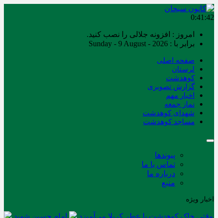
0:41:42
امروز : افزونه جلالی را نصب کنید.
برابر با : Sunday - 9 August - 2026
صفحه اصلی
لرستان
کوهدشت
گزارش تصویری
اخبار مهم
نماز جمعه
شهدای کوهدشت
مساجد کوهدشت
پیوندها
تماس با ما
درباره ما
منبع
اخبار ویژه
وقتی خاک کوهدشت با عطر کربلا می‌آمیزد
امام حسین شهید