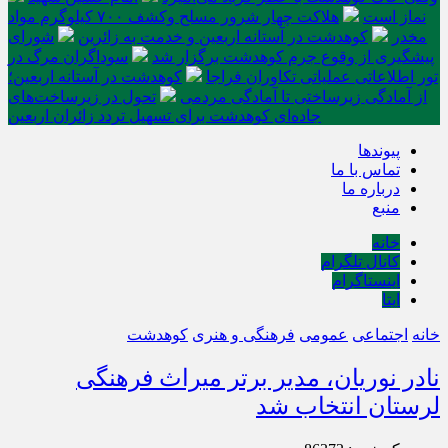
نماز است
هلاکت چهار شرور مسلح وکشف ۷۰۰ کیلوگرم مواد
مخدر
کوهدشت در آستانه اربعین و خدمت‌ به زائرین
شورای
پیشگیری از وقوع جرم کوهدشت برگزار شد
سوداگران مرگ در
تور اطلاعاتی عملیاتی تکاوران فراجا
کوهدشت در آستانه اربعین؛
از آمادگی زیرساختی تا آمادگی مردمی
تحول در زیرساخت‌های
جاده‌ای کوهدشت برای تسهیل تردد زائران اربعین
پیوندها
تماس با ما
درباره ما
منبع
خانه
کانال تلگرام
اینستاگرام
ایتا
خانه
اجتماعی
عمومی
فرهنگی و هنری
کوهدشت
نادر نوریان، مدیر برتر میراث فرهنگی
لرستان انتخاب شد