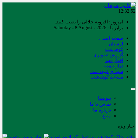
12:32:52
امروز : افزونه جلالی را نصب کنید.
برابر با : Saturday - 8 August - 2026
صفحه اصلی
لرستان
کوهدشت
گزارش تصویری
اخبار مهم
نماز جمعه
شهدای کوهدشت
مساجد کوهدشت
پیوندها
تماس با ما
درباره ما
منبع
اخبار ویژه
وقتی خاک کوهدشت با عطر کربلا می‌آمیزد
امام حسین شهید