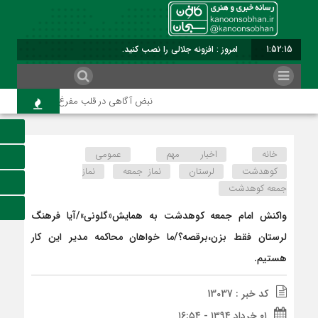
1:52:15
امروز : افزونه جلالی را نصب کنید.
نبض آگاهی در قلب مفرغ؛ واکاوی رسالت و رن
خانه
اخبار مهم
عمومی
کوهدشت
لرستان
نماز جمعه
نماز
جمعه کوهدشت
واکنش امام جمعه کوهدشت به همایش«گلونی»/آیا فرهنگ
لرستان فقط بزن،برقصه؟/ما خواهان محاکمه مدیر این کار
هستیم.
کد خبر : 13037
۰۱ خرداد ۱۳۹۴ - ۱۶:۵۴