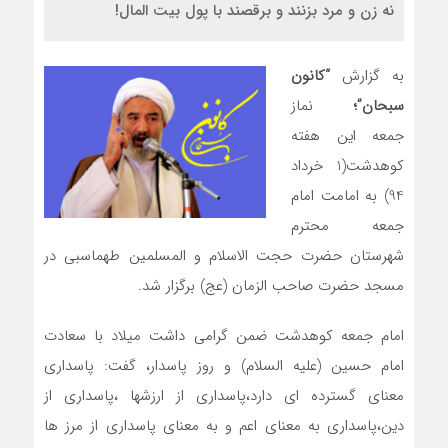
نه زن و مرد بزنند و برقصند با پول بیت المال!
به گزارش
“کانون
سبحان”؛
نماز
جمعه این هفته
کوهدشت(1 خرداد
94) به امامت امام
جمعه محترم
شهرستان حضرت حجت الاسلام و المسلمین طهماسبی در
مسجد حضرت صاحب الزمان (عج) برگزار شد.
امام‌ جمعه کوهدشت ضمن گرامی داشت میلاد با سعادت
امام حسین (علیه السلام) و روز پاسدار، گفت: پاسداری
معنای گسترده ای دارد،پاسداری از ارزشها ،پاسداری از
دین،پاسداری به معنای اعم و به معنای پاسداری از مرز ها