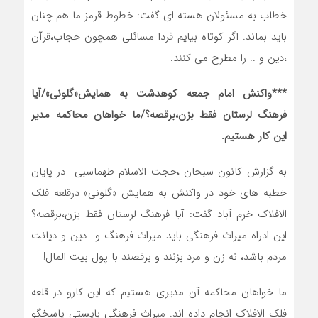
خطاب به مسئولان هسته ای گفت: خطوط قرمز ما هم چنان
باید بماند. اگر کوتاه بیایم فردا مسائلی همچون حجاب،قرآن
،دین و .. را مطرح می کنند.
***واکنش امام جمعه کوهدشت به همایش«گلونی»/آیا
فرهنگ لرستان فقط بزن،برقصه؟/ما خواهان محاکمه مدیر
این کار هستیم.
به گزارش کانون سبحان ،حجت الاسلام طهماسبی در پایان
خطبه های خود در واکنش به همایش «گلونی» درقلعه فلک
الافلاک خرم آباد گفت: آیا فرهنگ لرستان فقط بزن،برقصه؟
این ادراه میراث فرهنگی باید میراث فرهنگ و دین و دیانت
مردم باشد، نه زن و مرد بزنند و برقصند با پول بیت المال!
ما خواهان محاکمه آن مدیری هستیم که این کارو در قلعه
فلک الافلاک انجام داده اند. میراث فرهنگی بایستی پاسخگو