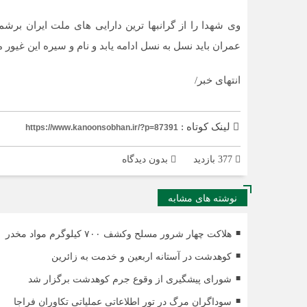
وی شهدا را از گرانبها ترین دارایی های ملت ایران بر
عمران باید نسل به نسل ادامه یابد و نام و سیره این غیور م
انتهای خبر/
لینک کوتاه :
https://www.kanoonsobhan.ir/?p=87391
377 بازدید
بدون دیدگاه
نوشته های مشابه
هلاکت چهار شرور مسلح وکشف ۷۰۰ کیلوگرم مواد مخدر
کوهدشت در آستانه اربعین و خدمت‌ به زائرین
شورای پیشگیری از وقوع جرم کوهدشت برگزار شد
سوداگران مرگ در تور اطلاعاتی عملیاتی تکاوران فراجا