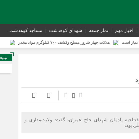
اخبار مهم
نماز جمعه
شهدای کوهدشت
مساجد کوهدشت
نماز است
هلاکت چهار شرور مسلح وکشف ۷۰۰ کیلوگرم مواد مخدر
ی از وقوع جرم کوهدشت برگزار شد
سوداگران مرگ در تور اطلاعاتی عملیاتی ت
تبلیغ
تحول در زیرساخت‌های جاده‌ای کوهدشت برای تسهیل تردد زائران اربعین
د
تاحیه یادمان شهدای حاج عمران، گفت: ولایت‌مداری و
ی بود.