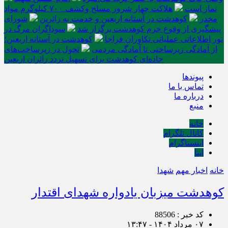
نماز است
هلاکت چهار شرور مسلح وکشف ۷۰۰ کیلوگرم مواد
مخدر
کوهدشت در آستانه اربعین و خدمت‌ به زائرین
شورای
پیشگیری از وقوع جرم کوهدشت برگزار شد
سوداگران مرگ در
تور اطلاعاتی عملیاتی تکاوران فراجا
کوهدشت در آستانه اربعین؛
از آمادگی زیرساختی تا آمادگی مردمی
تحول در زیرساخت‌های
جاده‌ای کوهدشت برای تسهیل تردد زائران اربعین
پیوندها
تماس با ما
درباره ما
منبع
خانه
کانال تلگرام
اینستاگرام
ایتا
خانه
اخبار مهم
شهدا
کوهدشت میزبان یادواره شهدای اقتدار
کد خبر : 88506
۰۷ مرداد ۱۴۰۴ - ۱۳:۴۷