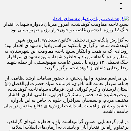
بسیج ناحیه مقاومت کوهدشت، امروز میزبان یادواره شهدای اقتدار
جنگ 12 روزه با دشمن غاصب و خون‌خوار رژیم صهیونیستی بود.
به گزارش پایگاه خبری تحلیلی «کانون سبحان»، امروز، شهر
کوهدشت شاهد برگزاری باشکوه مراسم یادواره شهدای اقتدار بود؛
رویدادی که به همت و ابتکار بسیج ناحیه مقاومت این شهرستان، به
منظور زنده نگه‌داشتن یاد و خاطره شهدا، به‌ویژه شهدای سرافراز
جنگ تحمیلی ۱۲ روزه با دشمن غاصب صهیونیستی، از جمله شهید
رضا رضایی دلفان از کوهدشت، برگزار گردید.
این مراسم معنوی و الهام‌بخش، با حضور مقامات ارشد نظامی، از
جمله، سردار نعمت‌الله باقری، فرمانده سپاه حضرت ابوالفضل (ع)
استان لرستان و کرم کورانی فرد، فرمانده سپاه ناحیه کوهدشت،
زینت بخشیده شد. حضور مسئولان اجرایی، نظامی، اداری، اقشار
مختلف مردم، و بسیجیان سرافراز، جلوه‌ای خاص به این یادواره
بخشید و نشان از اهمیت پاسداشت ارزش‌های دفاع مقدس در میان
جامعه داشت.
در این گردهمایی، ضمن گرامیداشت یاد و خاطره شهدای گرانقدر،
بر تداوم راه پر افتخار آنان و پایبندی به آرمان‌های انقلاب اسلامی