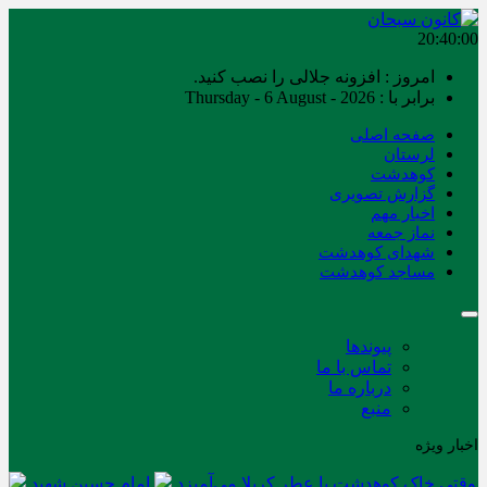
20:40:00
امروز : افزونه جلالی را نصب کنید.
برابر با : Thursday - 6 August - 2026
صفحه اصلی
لرستان
کوهدشت
گزارش تصویری
اخبار مهم
نماز جمعه
شهدای کوهدشت
مساجد کوهدشت
پیوندها
تماس با ما
درباره ما
منبع
اخبار ویژه
وقتی خاک کوهدشت با عطر کربلا می‌آمیزد
امام حسین شهید