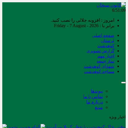
6:51:09
امروز : افزونه جلالی را نصب کنید.
برابر با : Friday - 7 August - 2026
صفحه اصلی
لرستان
کوهدشت
گزارش تصویری
اخبار مهم
نماز جمعه
شهدای کوهدشت
مساجد کوهدشت
پیوندها
تماس با ما
درباره ما
منبع
اخبار ویژه
وقتی خاک کوهدشت با عطر کربلا می‌آمیزد
امام حسین شهید