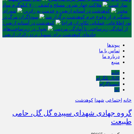
نماز است
هلاکت چهار شرور مسلح وکشف ۷۰۰ کیلوگرم مواد
مخدر
کوهدشت در آستانه اربعین و خدمت‌ به زائرین
شورای
پیشگیری از وقوع جرم کوهدشت برگزار شد
سوداگران مرگ در
تور اطلاعاتی عملیاتی تکاوران فراجا
کوهدشت در آستانه اربعین؛
از آمادگی زیرساختی تا آمادگی مردمی
تحول در زیرساخت‌های
جاده‌ای کوهدشت برای تسهیل تردد زائران اربعین
پیوندها
تماس با ما
درباره ما
منبع
خانه
کانال تلگرام
اینستاگرام
ایتا
خانه
اجتماعی
شهدا
کوهدشت
گروه جهادی شهدای سپیده گل گل، حامی
طبیعت