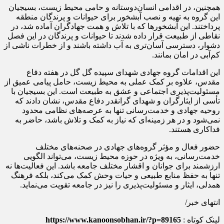
همچنین، در اقدامی انسان‌دوستانه و حامی محیط زیست، بسیجیان
این گروه به تهیه و نصب آبشخور برای حیوانات و پرندگان منطقه
پرداختند. این آبشخورها که با تلاش و همت جهادگران آماده شد، در
نقاطی از طبیعت قرار داده شدند تا حیوانات و پرندگان در این فصل
دشوار، دسترسی آسان‌تری به آب داشته باشند و از خطرات ناشی از
کم‌آبی در امان بمانند.
این اقدامات گروه جهادی شهدای سپیده گل گل در هفته دفاع
مقدس، علاوه بر کمک عملی به محیط زیست، حامل پیامی عمیق از
مسئولیت‌پذیری اجتماعی و عشق به طبیعت است. این بسیجیان با
تأسی از ایثارگران و شهدای گرانقدر دفاع مقدس، نشان دادند که
روحیه جهادی و خدمت‌رسانی تنها به عرصه‌های نظامی محدود
نمی‌شود و در هر زمینه‌ای که نیاز به کمک و تلاش باشد، حاضر به
فداکاری هستند.
حضور فعال و مؤثر گروه‌های جهادی در صحنه‌های مختلف
خدمت‌رسانی، به ویژه در حوزه محیط زیست، می‌تواند الگویی
ارزشمند برای جوانان و اقشار مختلف جامعه باشد. این فعالیت‌ها نه
تنها به حفظ منابع طبیعی و حیات وحش کمک می‌کند، بلکه فرهنگ
همدلی، ایثار و مسئولیت‌پذیری را نیز در جامعه تقویت می‌نماید.
انتهای خبر/
لینک کوتاه :
https://www.kanoonsobhan.ir/?p=89165