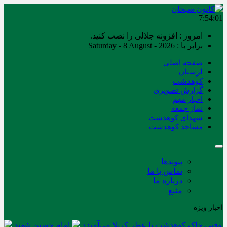
7:54:02
امروز : افزونه جلالی را نصب کنید.
برابر با : Saturday - 8 August - 2026
صفحه اصلی
لرستان
کوهدشت
گزارش تصویری
اخبار مهم
نماز جمعه
شهدای کوهدشت
مساجد کوهدشت
پیوندها
تماس با ما
درباره ما
منبع
اخبار ویژه
وقتی خاک کوهدشت با عطر کربلا می‌آمیزد
امام حسین شهید