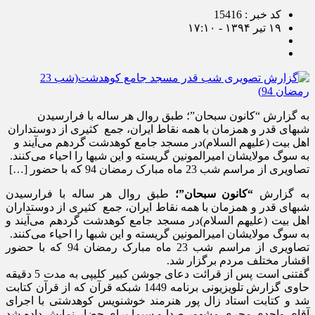
کد خبر : 15416
۱۹ تیر ۱۳۹۴ - ۱۷:۱۰
به گزارش “کانون سبحان”؛ طبق روال هر ساله با فرارسیدن
شبهای قدر و همزمان با همه نقاط ایران، جمع کثیری از دوستداران
اهل بیت (علیهم السلام)در مسجد جامع کوهدشت گردهم می‌آیند و
به سوگ مولایشان امیرالمونین گریسته و این شبها را احیاء می‌کنند.
تصاویری از مراسم شب 23 ماه مبارک رمضان 94 که با حضور […]
به گزارش
“کانون سبحان”؛
طبق روال هر ساله با فرارسیدن
شبهای قدر و همزمان با همه نقاط ایران، جمع کثیری از دوستداران
اهل بیت (علیهم السلام)در مسجد جامع کوهدشت گردهم می‌آیند و
به سوگ مولایشان امیرالمونین گریسته و این شبها را احیاء می‌کنند.
تصاویری از مراسم شب 23 ماه مبارک رمضان 94 که با حضور
اقشار مختلف مردم برگزار شد.
گفتنی است پس از قرائت دعای جوشن کبیر کلیپی به مدت 5 دقیقه
حاوی گزارش تلویزیونی برنامه 1449 شبکه قرآن که از قرآن کتابت
شد و کتابت استاد زال پور هنرمند خوشنویس کوهدشتی با اجرای
آقای واحدی مجری مشهور صدا و سیما برای حضار نمایش داده شد