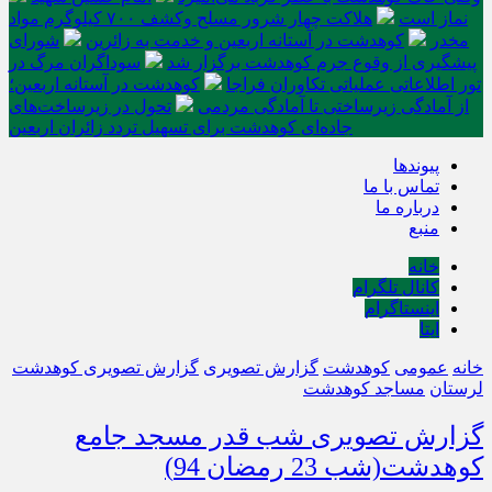
نماز است
هلاکت چهار شرور مسلح وکشف ۷۰۰ کیلوگرم مواد
مخدر
کوهدشت در آستانه اربعین و خدمت‌ به زائرین
شورای
پیشگیری از وقوع جرم کوهدشت برگزار شد
سوداگران مرگ در
تور اطلاعاتی عملیاتی تکاوران فراجا
کوهدشت در آستانه اربعین؛
از آمادگی زیرساختی تا آمادگی مردمی
تحول در زیرساخت‌های
جاده‌ای کوهدشت برای تسهیل تردد زائران اربعین
پیوندها
تماس با ما
درباره ما
منبع
خانه
کانال تلگرام
اینستاگرام
ایتا
خانه
عمومی
کوهدشت
گزارش تصویری
گزارش تصویری کوهدشت
لرستان
مساجد کوهدشت
گزارش تصویری شب قدر مسجد جامع
کوهدشت(شب 23 رمضان 94)