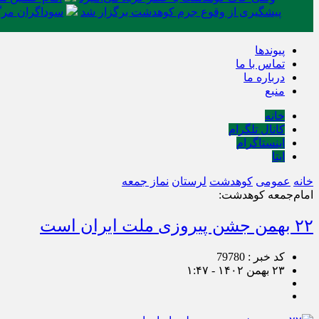
پیشگیری از وقوع جرم کوهدشت برگزار شد
سوداگران مرگ 
پیوندها
تماس با ما
درباره ما
منبع
خانه
کانال تلگرام
اینستاگرام
ایتا
خانه
عمومی
کوهدشت
لرستان
نماز جمعه
امام‌جمعه کوهدشت:
۲۲ بهمن‌ جشن پیروزی ملت ایران است
کد خبر : 79780
۲۳ بهمن ۱۴۰۲ - ۱:۴۷