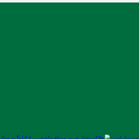
ید نماز است
هلاکت چهار شرور مسلح وکشف ۷۰۰ کیلوگرم مواد مخدر