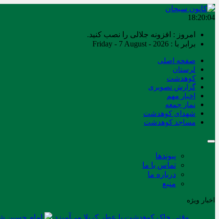
18:20:04
امروز : افزونه جلالی را نصب کنید.
برابر با : Friday - 7 August - 2026
صفحه اصلی
لرستان
کوهدشت
گزارش تصویری
اخبار مهم
نماز جمعه
شهدای کوهدشت
مساجد کوهدشت
پیوندها
تماس با ما
درباره ما
منبع
اخبار ویژه
وقتی خاک کوهدشت با عطر کربلا می‌آمیزد
امام حسین شه