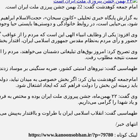
امام جمعه کوهدشت گفت: 22 بهمن جشن پیرزی ملت ایران است.
به گزارش پایگاه خبری تحلیلی «کانون سبحان»، حجت‌الاسلام ابراهیم
شود، بی‌حیایی است، در روابط خانوادگی و دوستی‌ها بایستی حیا وجود 
وی افزود: یکی از وظایف انبیاء الهی این است که مردم را از عواقب 
حضور و رأی مردم به‌نظام مقدس جمهوری اسلامی ایران، اقتدار بخشیده است، مشارکت 
وی تصریح کرد: امروز بوق‌های تبلیغاتی دشمنان می‌خواهند، مردم را ا
سمت نتیجه مطلوب رفت.
طهماسبی گفت: نیروهای امنیتی کشور، ضربه سنگینی بر موساد زدند در ۲۸ کشور عوامل جاسوسی و مراکز مخفی‌شان را شناسایی کردند و این‌یک پیروزی بزرگ به شمار 
امام‌جمعه کوهدشت بیان کرد: اگر بخش خصوصی به میدان نیاید، دول
باید زمینه این بخش را دولت فراهم کند که ایجاد اشتغال شود.
وی گفت: ۲۲ بهمن‌ماه، جشن پیروزی ملت ایران بوده و مختص 
و یاد شهدا را گرامی می‌داریم.
طهماسبی گفت: انقلاب اسلامی ایران با طراوت و بااقتدار به‌پیش می‌رود، در شهرستان کوهدشت در همین دهه 
انتهای خبر/
لینک کوتاه :
https://www.kanoonsobhan.ir/?p=79780