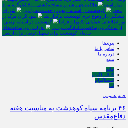
نماز است
هلاکت چهار شرور مسلح وکشف ۷۰۰ کیلوگرم مواد
مخدر
کوهدشت در آستانه اربعین و خدمت‌ به زائرین
شورای
پیشگیری از وقوع جرم کوهدشت برگزار شد
سوداگران مرگ در
تور اطلاعاتی عملیاتی تکاوران فراجا
کوهدشت در آستانه اربعین؛
از آمادگی زیرساختی تا آمادگی مردمی
تحول در زیرساخت‌های
جاده‌ای کوهدشت برای تسهیل تردد زائران اربعین
پیوندها
تماس با ما
درباره ما
منبع
خانه
کانال تلگرام
اینستاگرام
ایتا
خانه
عمومی
۴۶ برنامه سپاه کوهدشت به مناسبت هفته
دفاع‌مقدس