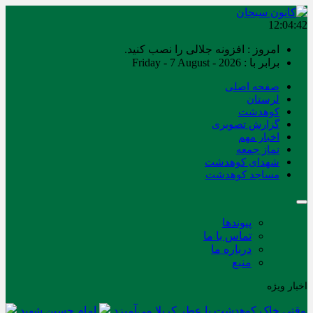
12:04:42
امروز : افزونه جلالی را نصب کنید.
برابر با : Friday - 7 August - 2026
صفحه اصلی
لرستان
کوهدشت
گزارش تصویری
اخبار مهم
نماز جمعه
شهدای کوهدشت
مساجد کوهدشت
پیوندها
تماس با ما
درباره ما
منبع
اخبار ویژه
وقتی خاک کوهدشت با عطر کربلا می‌آمیزد
امام حسین شهید