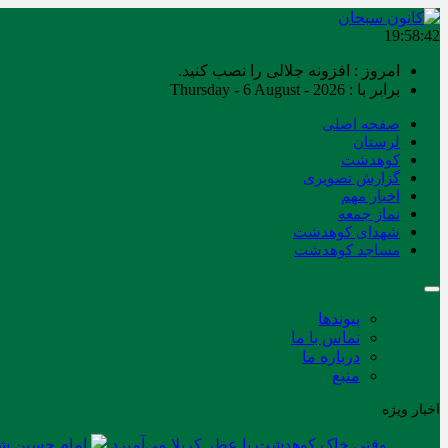
19:58:43
امروز : افزونه جلالی را نصب کنید.
برابر با : Thursday - 6 August - 2026
صفحه اصلی
لرستان
کوهدشت
گزارش تصویری
اخبار مهم
نماز جمعه
شهدای کوهدشت
مساجد کوهدشت
پیوندها
تماس با ما
درباره ما
منبع
اخبار ویژه
وقتی خاک کوهدشت با عطر کربلا می‌آمیزد
امام حسین شه