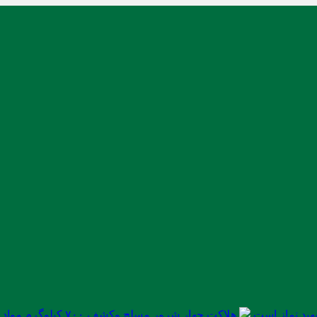
ید نماز است
هلاکت چهار شرور مسلح وکشف ۷۰۰ کیلوگرم مواد مخدر