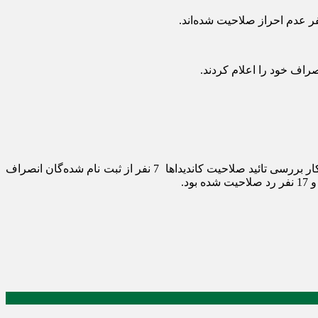
به گزارش کانون سبحان، 307 داوطلب برای دهمین دوره انتخابات مجلس شورای اسلامی در استان لرستان ثبت نام کردند و قبل از شروع کار بررسی تائید صلاحیت کاندیداها 7 نفر از ثبت نام شده‌گان انصراف