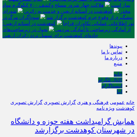
نماز است
هلاکت چهار شرور مسلح وکشف ۷۰۰ کیلوگرم مواد
مخدر
کوهدشت در آستانه اربعین و خدمت‌ به زائرین
شورای
پیشگیری از وقوع جرم کوهدشت برگزار شد
سوداگران مرگ در
تور اطلاعاتی عملیاتی تکاوران فراجا
کوهدشت در آستانه اربعین؛
از آمادگی زیرساختی تا آمادگی مردمی
تحول در زیرساخت‌های
جاده‌ای کوهدشت برای تسهیل تردد زائران اربعین
پیوندها
تماس با ما
درباره ما
منبع
خانه
کانال تلگرام
اینستاگرام
ایتا
خانه
عمومی
فرهنگی و هنری
گزارش تصویری
گزارش تصویری
کوهدشت
ویژه نامه
همایش گرامیداشت هفته حوزه و دانشگاه
در شهرستان کوهدشت برگزارشد