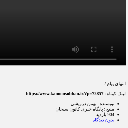
انتهای پیام /
لینک کوتاه :
https://www.kanoonsobhan.ir/?p=72857
نویسنده : بهمن درویشی
منبع : پایگاه خبری کانون سبحان
904 بازدید
بدون دیدگاه