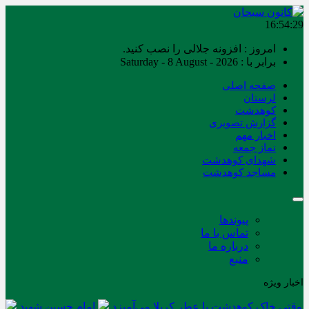
16:54:29
امروز : افزونه جلالی را نصب کنید.
برابر با : Saturday - 8 August - 2026
صفحه اصلی
لرستان
کوهدشت
گزارش تصویری
اخبار مهم
نماز جمعه
شهدای کوهدشت
مساجد کوهدشت
پیوندها
تماس با ما
درباره ما
منبع
اخبار ویژه
وقتی خاک کوهدشت با عطر کربلا می‌آمیزد
امام حسین شهید