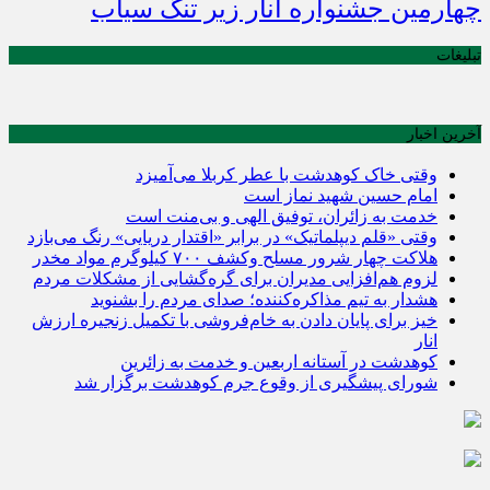
چهارمین جشنواره انار زیر تنگ سیاب
تبلیغات
آخرین اخبار
وقتی خاک کوهدشت با عطر کربلا می‌آمیزد
امام حسین شهید نماز است
خدمت به زائران، توفیق الهی و بی‌منت است
وقتی «قلم دیپلماتیک» در برابر «اقتدار دریایی» رنگ می‌بازد
هلاکت چهار شرور مسلح وکشف ۷۰۰ کیلوگرم مواد مخدر
لزوم هم‌افزایی مدیران برای گره‌گشایی از مشکلات مردم
هشدار به تیم مذاکره‌کننده؛ صدای مردم را بشنوید
خیز برای پایان دادن به خام‌فروشی با تکمیل زنجیره ارزش
انار
کوهدشت در آستانه اربعین و خدمت‌ به زائرین
شورای پیشگیری از وقوع جرم کوهدشت برگزار شد