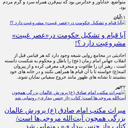
متواضع، خداباور و خداترس بود که نیم‌قرن همراه سرد و گرم مردم
بود.
۱۱
آبان
آیا قیام و تشکیل حکومت در«عصر غیبت»
مشروعیت دارد ؟!
احادیثی در مجامع روایی شیعه وجود دارد که هر قیامی قبل از
انقلاب جهانی امام زمان (عج) را باطل و محکوم به شکست دانسته
است ، رهبر آن را طاغوت و منحرف معرفی کرده و از پیروان
ائمه(ع) خواسته تا با آن قیام ها همراهی نکنند و در خانه های خود
بنشینند تا نشانه های ظهور مانند خروج سفیانی نمایان شوند.
۲۲
تیر
میراث مکتب امام صادق (ع) پرورش عالمان
بزرگی همچون آیت‌الله مروجی‌ها است/
کتاب «از جنس بیداری» رونمایی شد