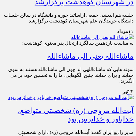
در شهرستان کوهدشت برگزارشد
جلسه هم اندیشی جمعی ازاساتید حوزه و دانشگاه در سالن جلسات
دانشگاه جویندگان علم شهرستان کوهدشت برگزارشد
۱۱
مرداد
به مناسب یازدهمین سالگرد ارتحال پدر معنوی کوهدشت؛
ماشاءالله یعنی الی ماشاءالله
نمونه هایی که ماشاءاللهی اند چون الی ماشاءالله هستند به سوی
خدایند و برای خدایند چنین الگوهایی، ما را به تحسین خود، بر می
انگیزند.
۲۴
تیر
آیت‌الله مروجی (ره) شخصیتی متواضع،
خداباور و خداترس بود
مدیر رادیو ایران گفت: آیت‌الله مروجی (ره) دارای شخصیتی