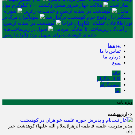
نماز است
هلاکت چهار شرور مسلح وکشف ۷۰۰ کیلوگرم مواد
مخدر
کوهدشت در آستانه اربعین و خدمت‌ به زائرین
شورای
پیشگیری از وقوع جرم کوهدشت برگزار شد
سوداگران مرگ در
تور اطلاعاتی عملیاتی تکاوران فراجا
کوهدشت در آستانه اربعین؛
از آمادگی زیرساختی تا آمادگی مردمی
تحول در زیرساخت‌های
جاده‌ای کوهدشت برای تسهیل تردد زائران اربعین
پیوندها
تماس با ما
درباره ما
منبع
خانه
کانال تلگرام
اینستاگرام
ایتا
ویژه نامه
۰۶
اردیبهشت
مدیر مدرسه علمیه فاطمه الزهرا(سلام الله علیها) کوهدشت خبر
داد: