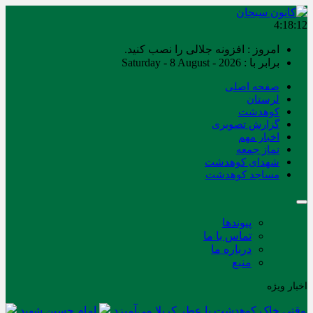
4:18:12
امروز : افزونه جلالی را نصب کنید.
برابر با : Saturday - 8 August - 2026
صفحه اصلی
لرستان
کوهدشت
گزارش تصویری
اخبار مهم
نماز جمعه
شهدای کوهدشت
مساجد کوهدشت
پیوندها
تماس با ما
درباره ما
منبع
اخبار ویژه
وقتی خاک کوهدشت با عطر کربلا می‌آمیزد
امام حسین شهید