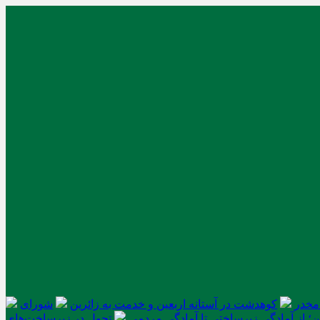
کوهدشت در آستانه اربعین و خدمت‌ به زائرین
شورای
ن؛ از آمادگی زیرساختی تا آمادگی مردمی
تحول در زیرساخت‌های