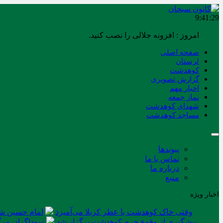
9:41:29
امروز : افزونه جلالی را نصب کنید.
صفحه اصلی
لرستان
کوهدشت
گزارش تصویری
اخبار مهم
نماز جمعه
شهدای کوهدشت
مساجد کوهدشت
پیوندها
تماس با ما
درباره ما
منبع
اخبار ویژه
وقتی خاک کوهدشت با عطر کربلا می‌آمیزد
امام حسین شه
پیشگیری از وقوع جرم کوهدشت برگزار شد
سوداگران مرگ 