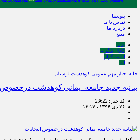
پیوندها
تماس با ما
درباره ما
منبع
خانه
کانال تلگرام
اینستاگرام
ایتا
خانه
اخبار مهم
عمومی
کوهدشت
لرستان
بیانیه جدید جامعه ایمانی کوهدشت درخصوص ا
کد خبر : 23622
۲۶ دی ۱۳۹۴ - ۱۳:۱۷
به گزارش اختصاصی «کانون سبحان» ،جامعه ایمانی کوهدشت درخصوص ا