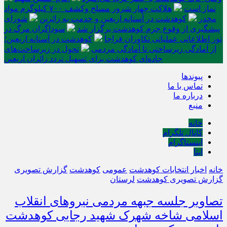
نماز است
هلاکت چهار شرور مسلح وکشف ۷۰۰ کیلوگرم مواد
مخدر
کوهدشت در آستانه اربعین و خدمت‌ به زائرین
شورای
پیشگیری از وقوع جرم کوهدشت برگزار شد
سوداگران مرگ در
تور اطلاعاتی عملیاتی تکاوران فراجا
کوهدشت در آستانه اربعین؛
از آمادگی زیرساختی تا آمادگی مردمی
تحول در زیرساخت‌های
جاده‌ای کوهدشت برای تسهیل تردد زائران اربعین
پیوندها
تماس با ما
درباره ما
منبع
خانه
کانال تلگرام
اینستاگرام
ایتا
خانه
اخبار انتخابات کوهدشت
عمومی
کوهدشت
گزارش تصویری
گزارش تصویری کوهدشت
لرستان
تصاویر جلسه جبهه مردمی نیروهای انقلاب
اسلامی شاخه شهرک شهید رجایی کوهدشت