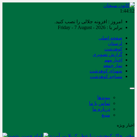
1:44:12
امروز : افزونه جلالی را نصب کنید.
برابر با : Friday - 7 August - 2026
صفحه اصلی
لرستان
کوهدشت
گزارش تصویری
اخبار مهم
نماز جمعه
شهدای کوهدشت
مساجد کوهدشت
پیوندها
تماس با ما
درباره ما
منبع
اخبار ویژه
وقتی خاک کوهدشت با عطر کربلا می‌آمیزد
امام حسین شهید