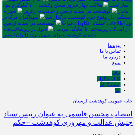
نماز است
هلاکت چهار شرور مسلح وکشف ۷۰۰ کیلوگرم مواد
مخدر
کوهدشت در آستانه اربعین و خدمت‌ به زائرین
شورای
پیشگیری از وقوع جرم کوهدشت برگزار شد
سوداگران مرگ در
تور اطلاعاتی عملیاتی تکاوران فراجا
کوهدشت در آستانه اربعین؛
از آمادگی زیرساختی تا آمادگی مردمی
تحول در زیرساخت‌های
جاده‌ای کوهدشت برای تسهیل تردد زائران اربعین
پیوندها
تماس با ما
درباره ما
منبع
خانه
کانال تلگرام
اینستاگرام
ایتا
خانه
عمومی
کوهدشت
لرستان
انتصاب محسن قاسمی به عنوان رئیس ستاد
جنبش عدالت و مهروزی کوهدشت +حکم