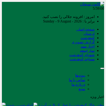
5:59:01
امروز : افزونه جلالی را نصب کنید.
برابر با : Sunday - 9 August - 2026
صفحه اصلی
لرستان
کوهدشت
گزارش تصویری
اخبار مهم
نماز جمعه
شهدای کوهدشت
مساجد کوهدشت
پیوندها
تماس با ما
درباره ما
منبع
اخبار ویژه
وقتی خاک کوهدشت با عطر کربلا می‌آمیزد
امام حسین شهید