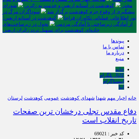
مخدر
کوهدشت در آستانه اربعین و خدمت‌ به زائرین
شورای
پیشگیری از وقوع جرم کوهدشت برگزار شد
سوداگران مرگ در
تور اطلاعاتی عملیاتی تکاوران فراجا
کوهدشت در آستانه اربعین؛
از آمادگی زیرساختی تا آمادگی مردمی
تحول در زیرساخت‌های
جاده‌ای کوهدشت برای تسهیل تردد زائران اربعین
پیوندها
تماس با ما
درباره ما
منبع
خانه
کانال تلگرام
اینستاگرام
ایتا
خانه
اخبار مهم
شهدا
شهدای کوهدشت
عمومی
کوهدشت
لرستان
دفاع مقدس تجلی درخشان ترین صفحات
تاریخ انقلاب است
کد خبر : 69021