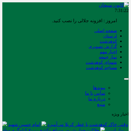
7:31:22
امروز : افزونه جلالی را نصب کنید.
صفحه اصلی
لرستان
کوهدشت
گزارش تصویری
اخبار مهم
نماز جمعه
شهدای کوهدشت
مساجد کوهدشت
پیوندها
تماس با ما
درباره ما
منبع
اخبار ویژه
وقتی خاک کوهدشت با عطر کربلا می‌آمیزد
امام حسین شهید
نماز است
هلاکت چهار شرور مسلح وکشف ۷۰۰ کیلوگرم مواد