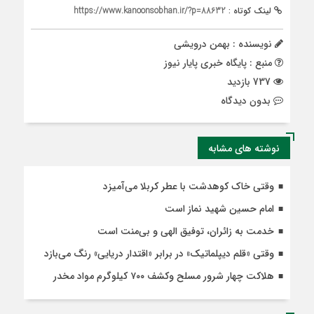
لینک کوتاه :
https://www.kanoonsobhan.ir/?p=88632
نویسنده : بهمن درویشی
منبع : پایگاه خبری پایار نیوز
737 بازدید
بدون دیدگاه
نوشته های مشابه
وقتی خاک کوهدشت با عطر کربلا می‌آمیزد
امام حسین شهید نماز است
خدمت به زائران، توفیق الهی و بی‌منت است
وقتی «قلم دیپلماتیک» در برابر «اقتدار دریایی» رنگ می‌بازد
هلاکت چهار شرور مسلح وکشف ۷۰۰ کیلوگرم مواد مخدر