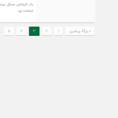
یک کارشناس مسائل سیاسی 
شجاعت بود.
« برگه‌ٔ پیشین
1
2
3
4
5
…