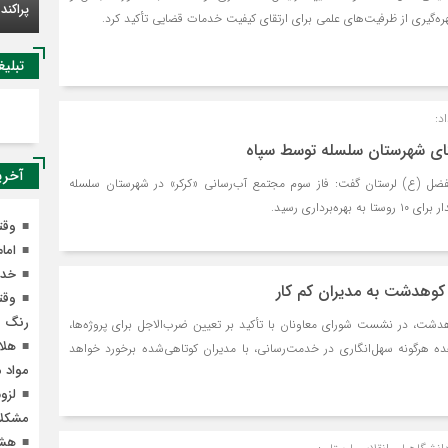
خادمین حرم رضوی، عطر خدمت را در ک
ه‌گیری از ظرفیت‌های علمی برای ارتقای کیفیت خدمات قضایی تأکید کرد.
پراکندند
تبلیغ
د:
آخری
فضل (ع) لرستان گفت: فاز سوم مجتمع آب‌رسانی «کرکر» در شهرستان سلسله
ه‌برداری رسید.
وقت
اما
خدم
کوهدشت به مدیران کم کار
وقت
رنگ م
دشت، در نشست شورای معاونان با تأکید بر تعیین ضرب‌الاجل برای پروژه‌ها،
ه هرگونه سهل‌انگاری در خدمت‌رسانی، با مدیران کوتاهی‌شده برخورد خواهد
مواد 
لزوم
مشکلا
هشد