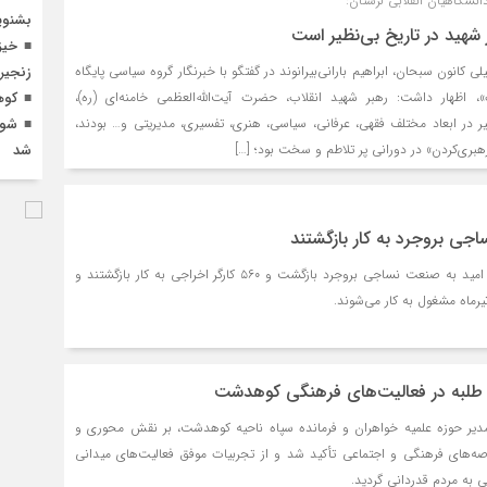
نشگاهیان انقلابی لرستان:
بشنوی
شهید در تاریخ بی‌نظیر است
خیز
ی کانون سبحان، ابراهیم بارانی‌بیرانوند در گفتگو با خبرنگار گروه سیاسی پایگاه
زنجیره
، اظهار داشت: رهبر شهید انقلاب، حضرت آیت‌الله‌العظمی خامنه‌ای (ره)،
کوه
ر در ابعاد مختلف فقهی، عرفانی، سیاسی، هنری، تفسیری، مدیریتی و… بودند،
شور
هبری‌کردن» در دورانی پر تلاطم و سخت بود؛ […]
شد
با رفع بخشی از مشکلات، امید به صنعت نساجی بروجرد بازگشت و ۵۶۰ کارگر اخراجی به کار بازگشتند و
تیرماه مشغول به کار می‌شوند.
طلبه در فعالیت‌های فرهنگی کوهدشت
ر حوزه علمیه خواهران و فرمانده سپاه ناحیه کوهدشت، بر نقش محوری و
رصه‌های فرهنگی و اجتماعی تأکید شد و از تجربیات موفق فعالیت‌های میدانی
 به مردم قدردانی گردید.