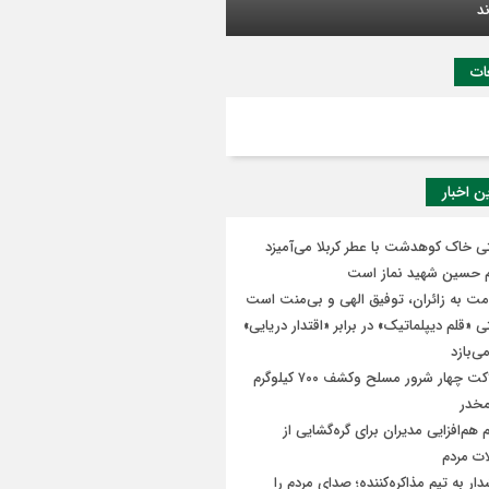
وهدشت
ات
تصویر یادگاری با پدر شهید امت اسلامی
ن اخبار
ی خاک کوهدشت با عطر کربلا می‌آمیزد
م حسین شهید نماز است
ت به زائران، توفیق الهی و بی‌منت است
ی «قلم دیپلماتیک» در برابر «اقتدار دریایی»
ی‌بازد
هلاکت چهار شرور مسلح وکشف ۷۰۰ کیلوگرم
مخدر
 هم‌افزایی مدیران برای گره‌گشایی از
ت مردم
ار به تیم مذاکره‌کننده؛ صدای مردم را